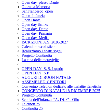
Open day_plesso Dante
Giornata Memoria
SanFrancesco_open
Open_Infanzia
Open Dante
Open day thanks
Open day_Dante
Open day_Primaria
Open day_Media
ISCRIZIONI A.S. 2026/2027
Calendario scolastico
Realizziamo i nostri sogni
Progetto Continuità
La tana delle meraviglie
OPEN DAY_S. S. I grado
OPEN DAY_S.P.
AUGURI DI BUON NATALE
ASSEMBLEE_GENITORI
Convegno Telethon dedicato alle malattie genetiche
CONCERTO DI NATALE 18 DICEMBRE 2025
Progetto Continuità
Scuola dell’infanzia “A. Diaz” - Olio
Telethon 25
Continuità 25