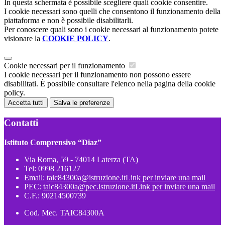
In questa schermata è possibile scegliere quali cookie consentire.
I cookie necessari sono quelli che consentono il funzionamento della
piattaforma e non è possibile disabilitarli.
Per conoscere quali sono i cookie necessari al funzionamento potete
visionare la
COOKIE POLICY
.
Cookie necessari per il funzionamento
I cookie necessari per il funzionamento non possono essere
disabilitati. È possibile consultare l'elenco nella pagina della cookie
policy.
Accetta tutti
Salva le preferenze
Contatti
Istituto Comprensivo “Diaz”
Via Roma, 59 - 74014 Laterza (TA)
Tel:
0998 216127
Email:
taic84300a@istruzione.it
Link per inviare una mail
PEC:
taic84300a@pec.istruzione.it
Link per inviare una mail
C.F.: 90214500739
Cod. Mec. TAIC84300A