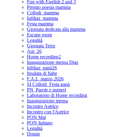
Fun with English 2 and 3
Premio poesia mamma
Collodi_mamma
Infdiaz_mamma
Festa mamma
Giornata dedicata alla mamma
Escape room
Legalità
Giornata Terra
Aut_26
Home recording2
Inaugurazione mensa Diaz
Infdiaz_papà26
Insalata di fiabe
F.A.I._marzo 2026
SI Collodi_Festa papà
PN_Parole e numeri
Laboratorio di Home recording
Inaugurazione mensa
Incontro Autrice
Incontro con l'Autrice
PON Mat
PON Italiano
Legalità
Donne