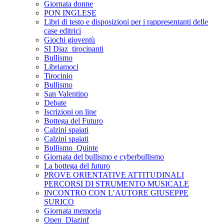
Giornata donne
PON INGLESE
Libri di testo e disposizioni per i rappresentanti delle
case editrici
Giochi gioventù
SI Diaz_tirocinanti
Bullismo
Libriamoci
Tirocinio
Bullismo
San Valentino
Debate
Iscrizioni on line
Bottega del Futuro
Calzini spaiati
Calzini spaiati
Bullismo_Quinte
Giornata del bullismo e cyberbullismo
La bottega del futuro
PROVE ORIENTATIVE ATTITUDINALI
PERCORSI DI STRUMENTO MUSICALE
INCONTRO CON L’AUTORE GIUSEPPE
SURICO
Giornata memoria
Open_Diazinf