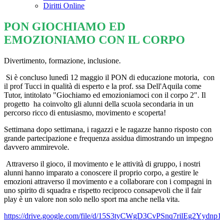
Diritti Online
PON GIOCHIAMO ED
EMOZIONIAMO CON IL CORPO
Divertimento, formazione, inclusione.
Si è concluso lunedì 12 maggio il PON di educazione motoria,
con
il prof Tucci in qualità di esperto e la prof. ssa Dell'Aquila come
Tutor, intitolato "Giochiamo ed emozioniamoci con il corpo 2". Il
progetto
ha coinvolto gli alunni della scuola secondaria in un
percorso ricco di entusiasmo, movimento e scoperta!
Settimana dopo settimana, i ragazzi e le ragazze hanno risposto con
grande partecipazione e frequenza assidua dimostrando un impegno
davvero ammirevole.
Attraverso il gioco, il movimento e le attività di gruppo, i nostri
alunni hanno imparato a conoscere il proprio corpo, a gestire le
emozioni attraverso il movimento e a collaborare con i compagni in
uno spirito di squadra e rispetto reciproco consapevoli che il fair
play è un valore non solo nello sport ma anche nella vita.
https://drive.google.com/file/d/15S3tyCWgD3CvPSnq7rilEg2Yydnp