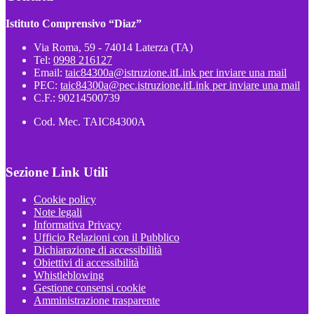
Istituto Comprensivo “Diaz”
Via Roma, 59 - 74014 Laterza (TA)
Tel:
0998 216127
Email:
taic84300a@istruzione.it
Link per inviare una mail
PEC:
taic84300a@pec.istruzione.it
Link per inviare una mail
C.F.: 90214500739
Cod. Mec. TAIC84300A
Sezione Link Utili
Cookie policy
Note legali
Informativa Privacy
Ufficio Relazioni con il Pubblico
Dichiarazione di accessibilità
Obiettivi di accessibilità
Whistleblowing
Gestione consensi cookie
Amministrazione trasparente