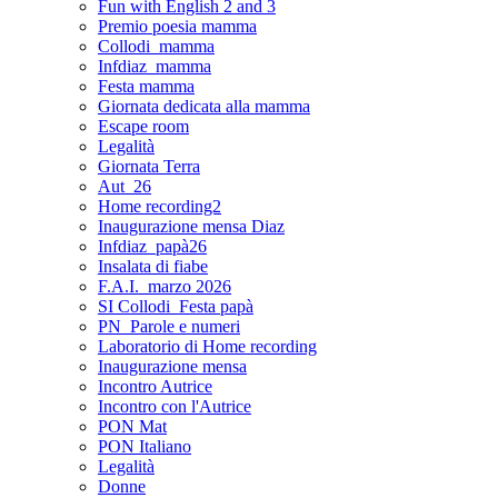
Fun with English 2 and 3
Premio poesia mamma
Collodi_mamma
Infdiaz_mamma
Festa mamma
Giornata dedicata alla mamma
Escape room
Legalità
Giornata Terra
Aut_26
Home recording2
Inaugurazione mensa Diaz
Infdiaz_papà26
Insalata di fiabe
F.A.I._marzo 2026
SI Collodi_Festa papà
PN_Parole e numeri
Laboratorio di Home recording
Inaugurazione mensa
Incontro Autrice
Incontro con l'Autrice
PON Mat
PON Italiano
Legalità
Donne