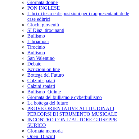
Giornata donne
PON INGLESE
Libri di testo e disposizioni per i rappresentanti delle
case editrici
Giochi gioventù
SI Diaz_tirocinanti
Bullismo
Libriamoci
Tirocinio
Bullismo
San Valentino
Debate
Iscrizioni on line
Bottega del Futuro
Calzini spaiati
Calzini spaiati
Bullismo_Quinte
Giornata del bullismo e cyberbullismo
La bottega del futuro
PROVE ORIENTATIVE ATTITUDINALI
PERCORSI DI STRUMENTO MUSICALE
INCONTRO CON L’AUTORE GIUSEPPE
SURICO
Giornata memoria
Open_Diazinf