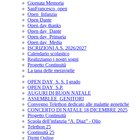
Giornata Memoria
SanFrancesco_open
Open_Infanzia
Open Dante
Open day thanks
Open day_Dante
Open day_Primaria
Open day_Media
ISCRIZIONI A.S. 2026/2027
Calendario scolastico
Realizziamo i nostri sogni
Progetto Continuità
La tana delle meraviglie
OPEN DAY_S. S. I grado
OPEN DAY_S.P.
AUGURI DI BUON NATALE
ASSEMBLEE_GENITORI
Convegno Telethon dedicato alle malattie genetiche
CONCERTO DI NATALE 18 DICEMBRE 2025
Progetto Continuità
Scuola dell’infanzia “A. Diaz” - Olio
Telethon 25
Continuità 25
Diritti Online