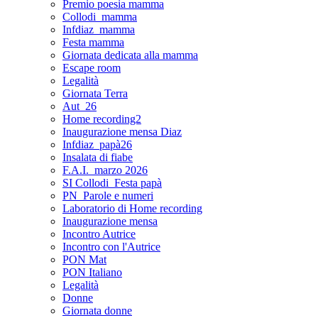
Premio poesia mamma
Collodi_mamma
Infdiaz_mamma
Festa mamma
Giornata dedicata alla mamma
Escape room
Legalità
Giornata Terra
Aut_26
Home recording2
Inaugurazione mensa Diaz
Infdiaz_papà26
Insalata di fiabe
F.A.I._marzo 2026
SI Collodi_Festa papà
PN_Parole e numeri
Laboratorio di Home recording
Inaugurazione mensa
Incontro Autrice
Incontro con l'Autrice
PON Mat
PON Italiano
Legalità
Donne
Giornata donne