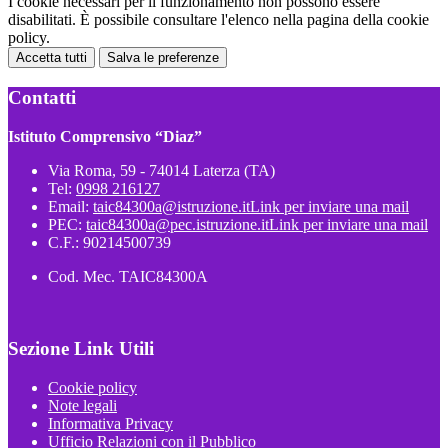
I cookie necessari per il funzionamento non possono essere
disabilitati. È possibile consultare l'elenco nella pagina della cookie
policy.
Accetta tutti
Salva le preferenze
Contatti
Istituto Comprensivo “Diaz”
Via Roma, 59 - 74014 Laterza (TA)
Tel:
0998 216127
Email:
taic84300a@istruzione.it
Link per inviare una mail
PEC:
taic84300a@pec.istruzione.it
Link per inviare una mail
C.F.: 90214500739
Cod. Mec. TAIC84300A
Sezione Link Utili
Cookie policy
Note legali
Informativa Privacy
Ufficio Relazioni con il Pubblico