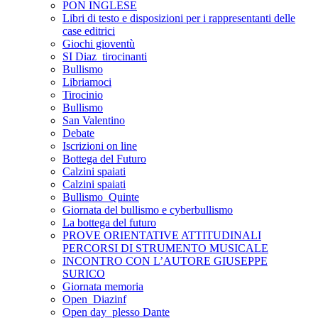
PON INGLESE
Libri di testo e disposizioni per i rappresentanti delle
case editrici
Giochi gioventù
SI Diaz_tirocinanti
Bullismo
Libriamoci
Tirocinio
Bullismo
San Valentino
Debate
Iscrizioni on line
Bottega del Futuro
Calzini spaiati
Calzini spaiati
Bullismo_Quinte
Giornata del bullismo e cyberbullismo
La bottega del futuro
PROVE ORIENTATIVE ATTITUDINALI
PERCORSI DI STRUMENTO MUSICALE
INCONTRO CON L’AUTORE GIUSEPPE
SURICO
Giornata memoria
Open_Diazinf
Open day_plesso Dante