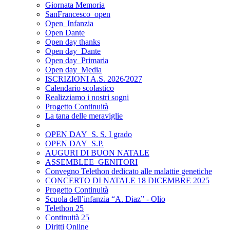
Giornata Memoria
SanFrancesco_open
Open_Infanzia
Open Dante
Open day thanks
Open day_Dante
Open day_Primaria
Open day_Media
ISCRIZIONI A.S. 2026/2027
Calendario scolastico
Realizziamo i nostri sogni
Progetto Continuità
La tana delle meraviglie
OPEN DAY_S. S. I grado
OPEN DAY_S.P.
AUGURI DI BUON NATALE
ASSEMBLEE_GENITORI
Convegno Telethon dedicato alle malattie genetiche
CONCERTO DI NATALE 18 DICEMBRE 2025
Progetto Continuità
Scuola dell’infanzia “A. Diaz” - Olio
Telethon 25
Continuità 25
Diritti Online