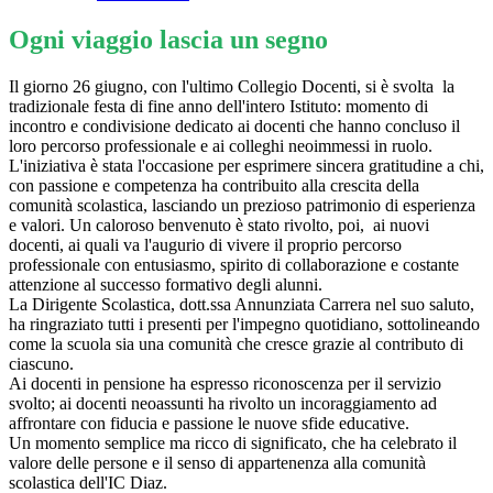
Ogni viaggio lascia un segno
Il giorno 26 giugno, con l'ultimo Collegio Docenti, si è svolta la
tradizionale festa di fine anno dell'intero Istituto: momento di
incontro e condivisione dedicato ai docenti che hanno concluso il
loro percorso professionale e ai colleghi neoimmessi in ruolo.
L'iniziativa è stata l'occasione per esprimere sincera gratitudine a chi,
con passione e competenza ha contribuito alla crescita della
comunità scolastica, lasciando un prezioso patrimonio di esperienza
e valori. Un caloroso benvenuto è stato rivolto, poi, ai nuovi
docenti, ai quali va l'augurio di vivere il proprio percorso
professionale con entusiasmo, spirito di collaborazione e costante
attenzione al successo formativo degli alunni.
La Dirigente Scolastica, dott.ssa Annunziata Carrera nel suo saluto,
ha ringraziato tutti i presenti per l'impegno quotidiano, sottolineando
come la scuola sia una comunità che cresce grazie al contributo di
ciascuno.
Ai docenti in pensione ha espresso riconoscenza per il servizio
svolto; ai docenti neoassunti ha rivolto un incoraggiamento ad
affrontare con fiducia e passione le nuove sfide educative.
Un momento semplice ma ricco di significato, che ha celebrato il
valore delle persone e il senso di appartenenza alla comunità
scolastica dell'IC Diaz.