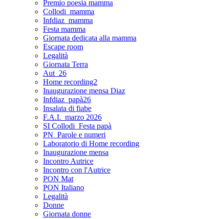
Premio poesia mamma
Collodi_mamma
Infdiaz_mamma
Festa mamma
Giornata dedicata alla mamma
Escape room
Legalità
Giornata Terra
Aut_26
Home recording2
Inaugurazione mensa Diaz
Infdiaz_papà26
Insalata di fiabe
F.A.I._marzo 2026
SI Collodi_Festa papà
PN_Parole e numeri
Laboratorio di Home recording
Inaugurazione mensa
Incontro Autrice
Incontro con l'Autrice
PON Mat
PON Italiano
Legalità
Donne
Giornata donne