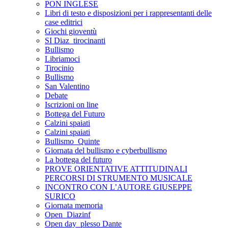
PON INGLESE
Libri di testo e disposizioni per i rappresentanti delle
case editrici
Giochi gioventù
SI Diaz_tirocinanti
Bullismo
Libriamoci
Tirocinio
Bullismo
San Valentino
Debate
Iscrizioni on line
Bottega del Futuro
Calzini spaiati
Calzini spaiati
Bullismo_Quinte
Giornata del bullismo e cyberbullismo
La bottega del futuro
PROVE ORIENTATIVE ATTITUDINALI
PERCORSI DI STRUMENTO MUSICALE
INCONTRO CON L’AUTORE GIUSEPPE
SURICO
Giornata memoria
Open_Diazinf
Open day_plesso Dante