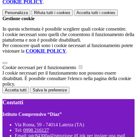
COOKIE POLICY
.
Personalizza
Rifiuta tutti
i cookies
Accetta tutti
i cookies
Gestione cookie
In questa schermata è possibile scegliere quali cookie consentire.
I cookie necessari sono quelli che consentono il funzionamento della
piattaforma e non è possibile disabilitarli.
Per conoscere quali sono i cookie necessari al funzionamento potete
visionare la
COOKIE POLICY
.
Cookie necessari per il funzionamento
I cookie necessari per il funzionamento non possono essere
disabilitati. È possibile consultare l'elenco nella pagina della cookie
policy.
Accetta tutti
Salva le preferenze
Contatti
Istituto Comprensivo “Diaz”
Via Roma, 59 - 74014 Laterza (TA)
Tel:
0998 216127
Email:
taic84300a@istruzione.it
Link per inviare una mail