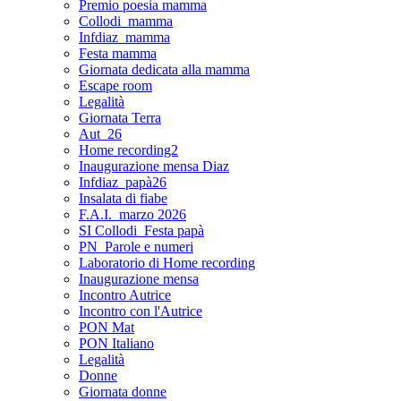
Premio poesia mamma
Collodi_mamma
Infdiaz_mamma
Festa mamma
Giornata dedicata alla mamma
Escape room
Legalità
Giornata Terra
Aut_26
Home recording2
Inaugurazione mensa Diaz
Infdiaz_papà26
Insalata di fiabe
F.A.I._marzo 2026
SI Collodi_Festa papà
PN_Parole e numeri
Laboratorio di Home recording
Inaugurazione mensa
Incontro Autrice
Incontro con l'Autrice
PON Mat
PON Italiano
Legalità
Donne
Giornata donne