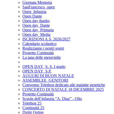
Giornata Memoria
SanFrancesco_open
Open_Infanzia
Open Dante
Open day thanks
Open day_Dante
Open day_Primaria
Open day_Media
ISCRIZIONI A.S. 2026/2027
Calendario scolastico
Realizziamo i nostri sogni
Progetto Continuità
La tana delle meraviglie
OPEN DAY_S. S. I grado
OPEN DAY_S.P.
AUGURI DI BUON NATALE
ASSEMBLEE_GENITORI
Convegno Telethon dedicato alle malattie genetiche
CONCERTO DI NATALE 18 DICEMBRE 2025
Progetto Continuità
Scuola dell’infanzia “A. Diaz” - Olio
Telethon 25
Continuità 25
Diritti Online