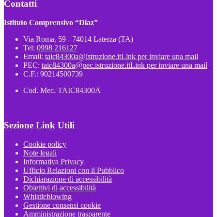
Contatti
Istituto Comprensivo “Diaz”
Via Roma, 59 - 74014 Laterza (TA)
Tel:
0998 216127
Email:
taic84300a@istruzione.it
Link per inviare una mail
PEC:
taic84300a@pec.istruzione.it
Link per inviare una mail
C.F.: 90214500739
Cod. Mec. TAIC84300A
Sezione Link Utili
Cookie policy
Note legali
Informativa Privacy
Ufficio Relazioni con il Pubblico
Dichiarazione di accessibilità
Obiettivi di accessibilità
Whistleblowing
Gestione consensi cookie
Amministrazione trasparente