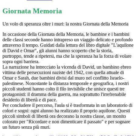
Giornata Memoria
Un volo di speranza oltre i muri: la nostra Giornata della Memoria
​In occasione della Giornata della Memoria, le bambine e i bambini
delle classi seconde hanno intrapreso un viaggio delicato e profondo
attraverso il tempo. Guidati dalla lettura del libro digitale "L'aquilone
di David e Omar", gli alunni hanno scoperto che la storia,
purtroppo, tende a ripetersi, ma che la speranza ha la forza di volare
sopra ogni barriera.
​La narrazione ha intrecciato la vicenda di David, un bambino ebreo
vittima delle persecuzioni naziste del 1942, con quella attuale di
Omar e Sarah, due bambini divisi dal muro nel conflitto Israelo-
palestinese. Nonostante la distanza temporale e geografica, i nostri
piccoli studenti hanno colto il filo invisibile che unisce questi tre
protagonisti: il dramma della guerra, ma soprattutto l'irrefrenabile
desiderio di libertà e di pace.
​Per concludere il percorso, l'aula si è trasformata in un laboratorio di
colori e sogni: ogni alunno ha realizzato il proprio aquilone. Questi
piccoli simboli di libertà ora decorano la nostra classe, un monito
colorato per "Ricordare e non dimenticare il passato" e per sognare
un futuro senza più muri.