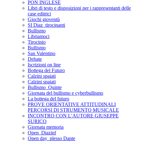
PON INGLESE
Libri di testo e disposizioni per i rappresentanti delle
case editrici
Giochi gioventù
SI Diaz_tirocinanti
Bullismo
Libriamoci
Tirocinio
Bullismo
San Valentino
Debate
Iscrizioni on line
Bottega del Futuro
Calzini spaiati
Calzini spaiati
Bullismo_Quinte
Giornata del bullismo e cyberbullismo
La bottega del futuro
PROVE ORIENTATIVE ATTITUDINALI
PERCORSI DI STRUMENTO MUSICALE
INCONTRO CON L’AUTORE GIUSEPPE
SURICO
Giornata memoria
Open_Diazinf
Open day_plesso Dante