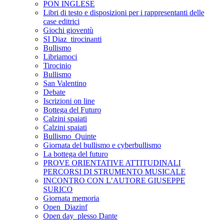
PON INGLESE
Libri di testo e disposizioni per i rappresentanti delle
case editrici
Giochi gioventù
SI Diaz_tirocinanti
Bullismo
Libriamoci
Tirocinio
Bullismo
San Valentino
Debate
Iscrizioni on line
Bottega del Futuro
Calzini spaiati
Calzini spaiati
Bullismo_Quinte
Giornata del bullismo e cyberbullismo
La bottega del futuro
PROVE ORIENTATIVE ATTITUDINALI
PERCORSI DI STRUMENTO MUSICALE
INCONTRO CON L’AUTORE GIUSEPPE
SURICO
Giornata memoria
Open_Diazinf
Open day_plesso Dante