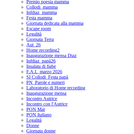
Premio poesia mamma
Collodi_mamma
Infdiaz_mamma
Festa mamma
Giornata dedicata alla mamma
Escape room
Legalità
Giornata Terra
Aut_26
Home recording2
Inaugurazione mensa Diaz
Infdiaz_papà26
Insalata di fiabe
F.A.I._marzo 2026
SI Collodi_Festa papà
PN_Parole e numeri
Laboratorio di Home recording
Inaugurazione mensa
Incontro Autrice
Incontro con l'Autrice
PON Mat
PON Italiano
Legalità
Donne
Giornata donne