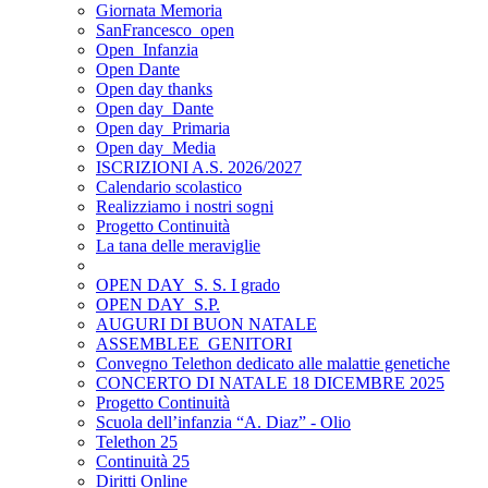
Giornata Memoria
SanFrancesco_open
Open_Infanzia
Open Dante
Open day thanks
Open day_Dante
Open day_Primaria
Open day_Media
ISCRIZIONI A.S. 2026/2027
Calendario scolastico
Realizziamo i nostri sogni
Progetto Continuità
La tana delle meraviglie
OPEN DAY_S. S. I grado
OPEN DAY_S.P.
AUGURI DI BUON NATALE
ASSEMBLEE_GENITORI
Convegno Telethon dedicato alle malattie genetiche
CONCERTO DI NATALE 18 DICEMBRE 2025
Progetto Continuità
Scuola dell’infanzia “A. Diaz” - Olio
Telethon 25
Continuità 25
Diritti Online