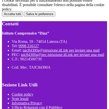
I cookie necessari per il funzionamento non possono essere
disabilitati. È possibile consultare l'elenco nella pagina della cookie
policy.
Accetta tutti
Salva le preferenze
Contatti
Istituto Comprensivo “Diaz”
Via Roma, 59 - 74014 Laterza (TA)
Tel:
0998 216127
Email:
taic84300a@istruzione.it
Link per inviare una mail
PEC:
taic84300a@pec.istruzione.it
Link per inviare una mail
C.F.: 90214500739
Cod. Mec. TAIC84300A
Sezione Link Utili
Cookie policy
Note legali
Informativa Privacy
Ufficio Relazioni con il Pubblico