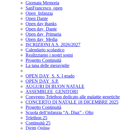
Giornata Memoria
SanFrancesco_open
Open_Infanzia
Open Dante
Open day thanks
Open day_Dante
Open day_Primaria
Open day_Media
ISCRIZIONI A.S. 2026/2027
Calendario scolastico
Realizziamo i nostri sogni
Progetto Continuità
La tana delle meraviglie
OPEN DAY_S. S. I grado
OPEN DAY_S.P.
AUGURI DI BUON NATALE
ASSEMBLEE_GENITORI
Convegno Telethon dedicato alle malattie genetiche
CONCERTO DI NATALE 18 DICEMBRE 2025
Progetto Continuità
Scuola dell’infanzia “A. Diaz” - Olio
Telethon 25
Continuità 25
Diritti Online