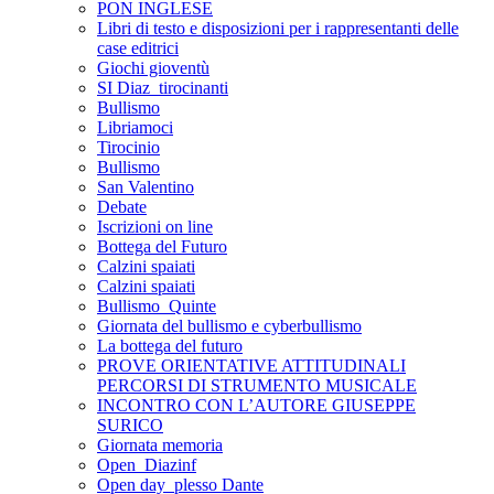
PON INGLESE
Libri di testo e disposizioni per i rappresentanti delle
case editrici
Giochi gioventù
SI Diaz_tirocinanti
Bullismo
Libriamoci
Tirocinio
Bullismo
San Valentino
Debate
Iscrizioni on line
Bottega del Futuro
Calzini spaiati
Calzini spaiati
Bullismo_Quinte
Giornata del bullismo e cyberbullismo
La bottega del futuro
PROVE ORIENTATIVE ATTITUDINALI
PERCORSI DI STRUMENTO MUSICALE
INCONTRO CON L’AUTORE GIUSEPPE
SURICO
Giornata memoria
Open_Diazinf
Open day_plesso Dante