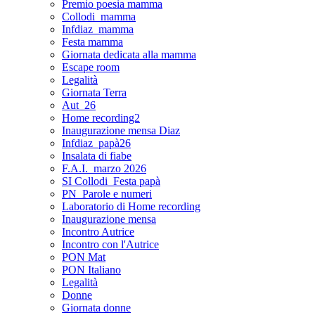
Premio poesia mamma
Collodi_mamma
Infdiaz_mamma
Festa mamma
Giornata dedicata alla mamma
Escape room
Legalità
Giornata Terra
Aut_26
Home recording2
Inaugurazione mensa Diaz
Infdiaz_papà26
Insalata di fiabe
F.A.I._marzo 2026
SI Collodi_Festa papà
PN_Parole e numeri
Laboratorio di Home recording
Inaugurazione mensa
Incontro Autrice
Incontro con l'Autrice
PON Mat
PON Italiano
Legalità
Donne
Giornata donne