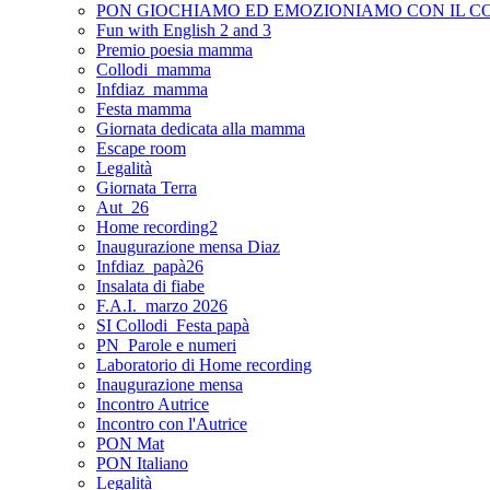
PON GIOCHIAMO ED EMOZIONIAMO CON IL C
Fun with English 2 and 3
Premio poesia mamma
Collodi_mamma
Infdiaz_mamma
Festa mamma
Giornata dedicata alla mamma
Escape room
Legalità
Giornata Terra
Aut_26
Home recording2
Inaugurazione mensa Diaz
Infdiaz_papà26
Insalata di fiabe
F.A.I._marzo 2026
SI Collodi_Festa papà
PN_Parole e numeri
Laboratorio di Home recording
Inaugurazione mensa
Incontro Autrice
Incontro con l'Autrice
PON Mat
PON Italiano
Legalità