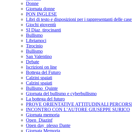
Donne
Giornata donne
PON INGLESE
Libri di testo e disposizioni per i rappresentanti delle case 
Giochi gioventù
SI Diaz_tirocinanti
Bullismo
Libriamoci
Tirocinio
Bullismo
San Valentino
Debate
Iscrizioni on line
Bottega del Futuro
Calzini spaiati
Calzini spaiati
Bullismo_Quinte
Giornata del bullismo e cyberbullismo
La bottega del futuro
PROVE ORIENTATIVE ATTITUDINALI PERCORS
INCONTRO CON L’AUTORE GIUSEPPE SURICO
Giornata memoria
Open_Diazinf
Open day_plesso Dante
Giornata Memoria