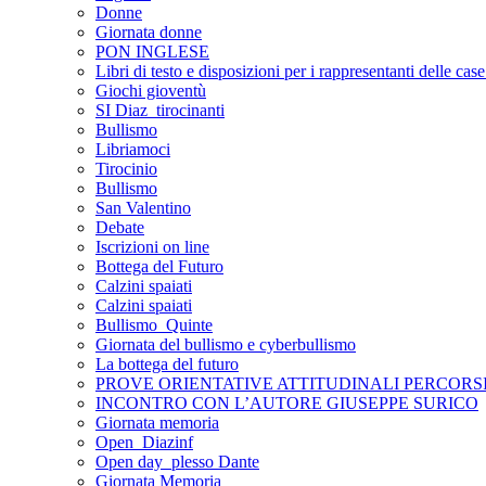
Donne
Giornata donne
PON INGLESE
Libri di testo e disposizioni per i rappresentanti delle case 
Giochi gioventù
SI Diaz_tirocinanti
Bullismo
Libriamoci
Tirocinio
Bullismo
San Valentino
Debate
Iscrizioni on line
Bottega del Futuro
Calzini spaiati
Calzini spaiati
Bullismo_Quinte
Giornata del bullismo e cyberbullismo
La bottega del futuro
PROVE ORIENTATIVE ATTITUDINALI PERCORS
INCONTRO CON L’AUTORE GIUSEPPE SURICO
Giornata memoria
Open_Diazinf
Open day_plesso Dante
Giornata Memoria