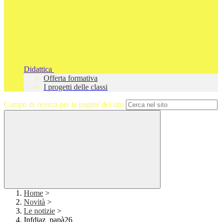
Didattica
Offerta formativa
I progetti delle classi
Campo di ricerca per le pagine del sito
Home
>
Novità
>
Le notizie
>
Infdiaz_papà26