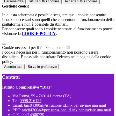
Personalizza
Rifiuta tutti
i cookies
Accetta tutti
i cookies
Gestione cookie
In questa schermata è possibile scegliere quali cookie consentire.
I cookie necessari sono quelli che consentono il funzionamento della
piattaforma e non è possibile disabilitarli.
Per conoscere quali sono i cookie necessari al funzionamento potete
visionare la
COOKIE POLICY
.
Cookie necessari per il funzionamento
I cookie necessari per il funzionamento non possono essere
disabilitati. È possibile consultare l'elenco nella pagina della cookie
policy.
Accetta tutti
Salva le preferenze
Contatti
Istituto Comprensivo “Diaz”
Via Roma, 59 - 74014 Laterza (TA)
Tel:
0998 216127
Email:
taic84300a@istruzione.it
Link per inviare una mail
PEC:
taic84300a@pec.istruzione.it
Link per inviare una mail
C.F.: 90214500739