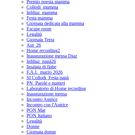
Premio poesia mamma
Collodi_mamma
Infdiaz_mamma
Festa mamma
Giornata dedicata alla mamma
Escape room
Legalità
Giornata Terra
Aut_26
Home recording2
Inaugurazione mensa Diaz
Infdiaz_papà26
Insalata di fiabe
F.A.I._marzo 2026
SI Collodi_Festa papà
PN_Parole e numeri
Laboratorio di Home recording
Inaugurazione mensa
Incontro Autrice
Incontro con l'Autrice
PON Mat
PON Italiano
Legalità
Donne
Giornata donne