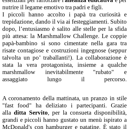
essenziali per rafforzare l'
alleanza educativa
e per
nutrire il legame emotivo tra padri e figli.
I piccoli hanno accolto i papà tra curiosità e
trepidazione, dando il via ai festeggiamenti. Subito
dopo, l’entusiasmo è salito alle stelle per la sfida
più attesa: la Marshmallow Challenge. Le coppie
papà-bambino si sono cimentate nella gara tra
risate contagiose e costruzioni ingegnose (seppur
talvolta un po’ traballanti!). La collaborazione è
stata la vera protagonista, insieme a qualche
marshmallow inevitabilmente "rubato" e
assaggiato lungo il percorso.
A coronamento della mattinata, un pranzo in stile
"fast food" ha deliziato i partecipanti. Grazie
alla
ditta Servito
, per la consueta disponibilità,
grandi e piccoli hanno gustato un menù ispirato a
McDonald's con hamburger e patatine. È stato il