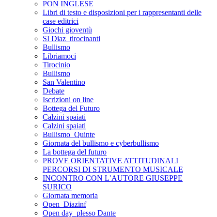
PON INGLESE
Libri di testo e disposizioni per i rappresentanti delle
case editrici
Giochi gioventù
SI Diaz_tirocinanti
Bullismo
Libriamoci
Tirocinio
Bullismo
San Valentino
Debate
Iscrizioni on line
Bottega del Futuro
Calzini spaiati
Calzini spaiati
Bullismo_Quinte
Giornata del bullismo e cyberbullismo
La bottega del futuro
PROVE ORIENTATIVE ATTITUDINALI
PERCORSI DI STRUMENTO MUSICALE
INCONTRO CON L’AUTORE GIUSEPPE
SURICO
Giornata memoria
Open_Diazinf
Open day_plesso Dante