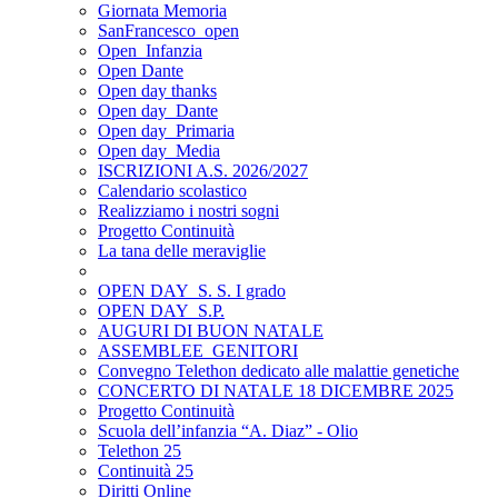
Giornata Memoria
SanFrancesco_open
Open_Infanzia
Open Dante
Open day thanks
Open day_Dante
Open day_Primaria
Open day_Media
ISCRIZIONI A.S. 2026/2027
Calendario scolastico
Realizziamo i nostri sogni
Progetto Continuità
La tana delle meraviglie
OPEN DAY_S. S. I grado
OPEN DAY_S.P.
AUGURI DI BUON NATALE
ASSEMBLEE_GENITORI
Convegno Telethon dedicato alle malattie genetiche
CONCERTO DI NATALE 18 DICEMBRE 2025
Progetto Continuità
Scuola dell’infanzia “A. Diaz” - Olio
Telethon 25
Continuità 25
Diritti Online