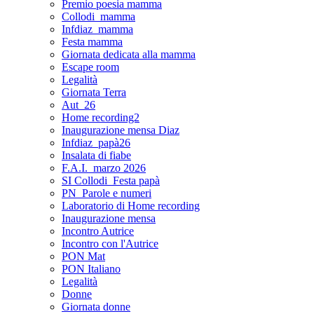
Premio poesia mamma
Collodi_mamma
Infdiaz_mamma
Festa mamma
Giornata dedicata alla mamma
Escape room
Legalità
Giornata Terra
Aut_26
Home recording2
Inaugurazione mensa Diaz
Infdiaz_papà26
Insalata di fiabe
F.A.I._marzo 2026
SI Collodi_Festa papà
PN_Parole e numeri
Laboratorio di Home recording
Inaugurazione mensa
Incontro Autrice
Incontro con l'Autrice
PON Mat
PON Italiano
Legalità
Donne
Giornata donne