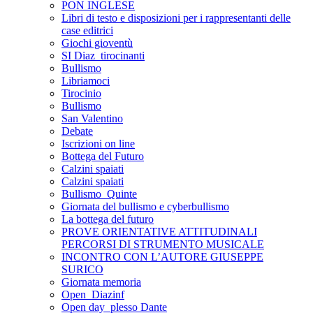
PON INGLESE
Libri di testo e disposizioni per i rappresentanti delle
case editrici
Giochi gioventù
SI Diaz_tirocinanti
Bullismo
Libriamoci
Tirocinio
Bullismo
San Valentino
Debate
Iscrizioni on line
Bottega del Futuro
Calzini spaiati
Calzini spaiati
Bullismo_Quinte
Giornata del bullismo e cyberbullismo
La bottega del futuro
PROVE ORIENTATIVE ATTITUDINALI
PERCORSI DI STRUMENTO MUSICALE
INCONTRO CON L’AUTORE GIUSEPPE
SURICO
Giornata memoria
Open_Diazinf
Open day_plesso Dante