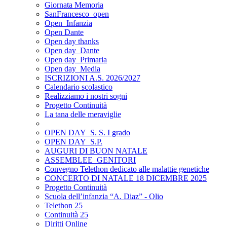
Giornata Memoria
SanFrancesco_open
Open_Infanzia
Open Dante
Open day thanks
Open day_Dante
Open day_Primaria
Open day_Media
ISCRIZIONI A.S. 2026/2027
Calendario scolastico
Realizziamo i nostri sogni
Progetto Continuità
La tana delle meraviglie
OPEN DAY_S. S. I grado
OPEN DAY_S.P.
AUGURI DI BUON NATALE
ASSEMBLEE_GENITORI
Convegno Telethon dedicato alle malattie genetiche
CONCERTO DI NATALE 18 DICEMBRE 2025
Progetto Continuità
Scuola dell’infanzia “A. Diaz” - Olio
Telethon 25
Continuità 25
Diritti Online