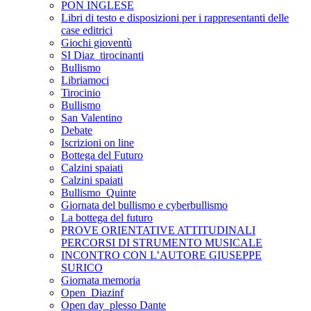
PON INGLESE
Libri di testo e disposizioni per i rappresentanti delle
case editrici
Giochi gioventù
SI Diaz_tirocinanti
Bullismo
Libriamoci
Tirocinio
Bullismo
San Valentino
Debate
Iscrizioni on line
Bottega del Futuro
Calzini spaiati
Calzini spaiati
Bullismo_Quinte
Giornata del bullismo e cyberbullismo
La bottega del futuro
PROVE ORIENTATIVE ATTITUDINALI
PERCORSI DI STRUMENTO MUSICALE
INCONTRO CON L’AUTORE GIUSEPPE
SURICO
Giornata memoria
Open_Diazinf
Open day_plesso Dante