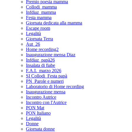
Premio poesia mamma
Collodi_mamma
Infdiaz_mamma
Festa mamma
Giornata dedicata alla mamma
Escape room
Legalità
Giornata Terra
Aut_26
Home recording2
Inaugurazione mensa Diaz
Infdiaz_papà26
Insalata di fiabe
F.A.I._marzo 2026
SI Collodi_Festa papà
PN_Parole e numeri
Laboratorio di Home recording
Inaugurazione mensa
Incontro Autrice
Incontro con l'Autrice
PON Mat
PON Italiano
Legalità
Donne
Giornata donne