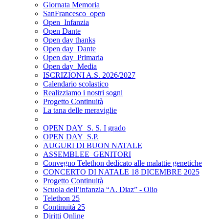
Giornata Memoria
SanFrancesco_open
Open_Infanzia
Open Dante
Open day thanks
Open day_Dante
Open day_Primaria
Open day_Media
ISCRIZIONI A.S. 2026/2027
Calendario scolastico
Realizziamo i nostri sogni
Progetto Continuità
La tana delle meraviglie
OPEN DAY_S. S. I grado
OPEN DAY_S.P.
AUGURI DI BUON NATALE
ASSEMBLEE_GENITORI
Convegno Telethon dedicato alle malattie genetiche
CONCERTO DI NATALE 18 DICEMBRE 2025
Progetto Continuità
Scuola dell’infanzia “A. Diaz” - Olio
Telethon 25
Continuità 25
Diritti Online