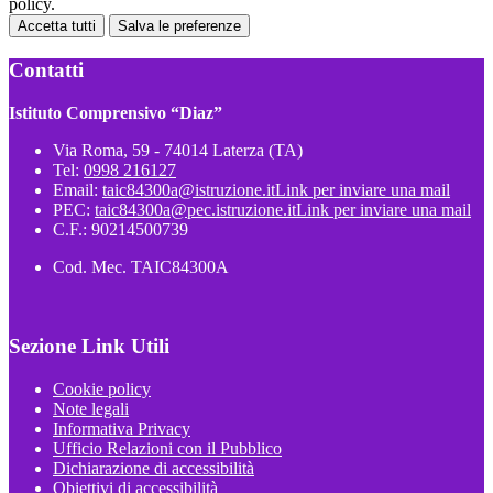
policy.
Accetta tutti
Salva le preferenze
Contatti
Istituto Comprensivo “Diaz”
Via Roma, 59 - 74014 Laterza (TA)
Tel:
0998 216127
Email:
taic84300a@istruzione.it
Link per inviare una mail
PEC:
taic84300a@pec.istruzione.it
Link per inviare una mail
C.F.: 90214500739
Cod. Mec. TAIC84300A
Sezione Link Utili
Cookie policy
Note legali
Informativa Privacy
Ufficio Relazioni con il Pubblico
Dichiarazione di accessibilità
Obiettivi di accessibilità