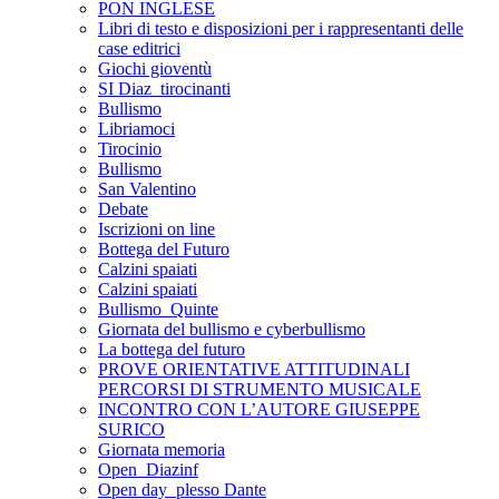
PON INGLESE
Libri di testo e disposizioni per i rappresentanti delle
case editrici
Giochi gioventù
SI Diaz_tirocinanti
Bullismo
Libriamoci
Tirocinio
Bullismo
San Valentino
Debate
Iscrizioni on line
Bottega del Futuro
Calzini spaiati
Calzini spaiati
Bullismo_Quinte
Giornata del bullismo e cyberbullismo
La bottega del futuro
PROVE ORIENTATIVE ATTITUDINALI
PERCORSI DI STRUMENTO MUSICALE
INCONTRO CON L’AUTORE GIUSEPPE
SURICO
Giornata memoria
Open_Diazinf
Open day_plesso Dante