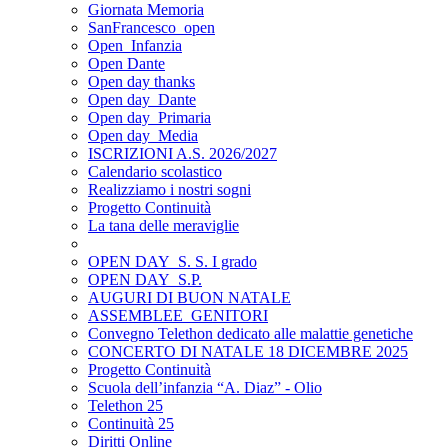
Giornata Memoria
SanFrancesco_open
Open_Infanzia
Open Dante
Open day thanks
Open day_Dante
Open day_Primaria
Open day_Media
ISCRIZIONI A.S. 2026/2027
Calendario scolastico
Realizziamo i nostri sogni
Progetto Continuità
La tana delle meraviglie
OPEN DAY_S. S. I grado
OPEN DAY_S.P.
AUGURI DI BUON NATALE
ASSEMBLEE_GENITORI
Convegno Telethon dedicato alle malattie genetiche
CONCERTO DI NATALE 18 DICEMBRE 2025
Progetto Continuità
Scuola dell’infanzia “A. Diaz” - Olio
Telethon 25
Continuità 25
Diritti Online