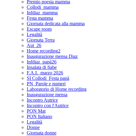
Premio poesia mamma
Collodi_mamma
Infdiaz_mamma
Festa mamma
Giornata dedicata alla mamma
Escape room
Legalità
Giornata Terra
Aut_26
Home recording2
Inaugurazione mensa Diaz
Infdiaz_papà26
Insalata di fiabe
F.A.I._marzo 2026
SI Collodi_Festa papà
PN_Parole e numeri
Laboratorio di Home recording
Inaugurazione mensa
Incontro Autrice
Incontro con l'Autrice
PON Mat
PON Italiano
Legalità
Donne
Giornata donne