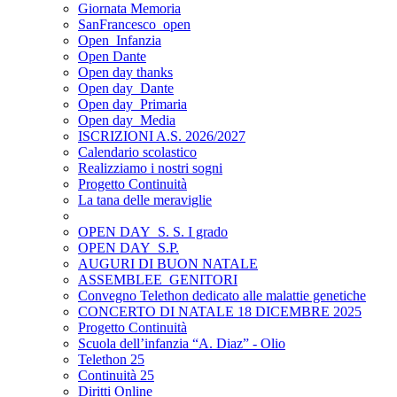
Giornata Memoria
SanFrancesco_open
Open_Infanzia
Open Dante
Open day thanks
Open day_Dante
Open day_Primaria
Open day_Media
ISCRIZIONI A.S. 2026/2027
Calendario scolastico
Realizziamo i nostri sogni
Progetto Continuità
La tana delle meraviglie
OPEN DAY_S. S. I grado
OPEN DAY_S.P.
AUGURI DI BUON NATALE
ASSEMBLEE_GENITORI
Convegno Telethon dedicato alle malattie genetiche
CONCERTO DI NATALE 18 DICEMBRE 2025
Progetto Continuità
Scuola dell’infanzia “A. Diaz” - Olio
Telethon 25
Continuità 25
Diritti Online