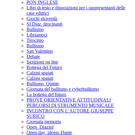
PON INGLESE
Libri di testo e disposizioni per i rappresentanti delle
case editrici
Giochi gioventù
SI Diaz_tirocinanti
Bullismo
Libriamoci
Tirocinio
Bullismo
San Valentino
Debate
Iscrizioni on line
Bottega del Futuro
Calzini spaiati
Calzini spaiati
Bullismo_Quinte
Giornata del bullismo e cyberbullismo
La bottega del futuro
PROVE ORIENTATIVE ATTITUDINALI
PERCORSI DI STRUMENTO MUSICALE
INCONTRO CON L’AUTORE GIUSEPPE
SURICO
Giornata memoria
Open_Diazinf
Open day_plesso Dante