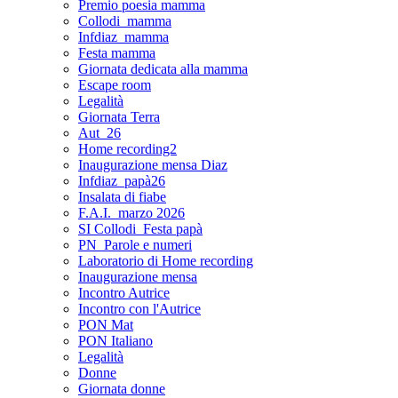
Premio poesia mamma
Collodi_mamma
Infdiaz_mamma
Festa mamma
Giornata dedicata alla mamma
Escape room
Legalità
Giornata Terra
Aut_26
Home recording2
Inaugurazione mensa Diaz
Infdiaz_papà26
Insalata di fiabe
F.A.I._marzo 2026
SI Collodi_Festa papà
PN_Parole e numeri
Laboratorio di Home recording
Inaugurazione mensa
Incontro Autrice
Incontro con l'Autrice
PON Mat
PON Italiano
Legalità
Donne
Giornata donne