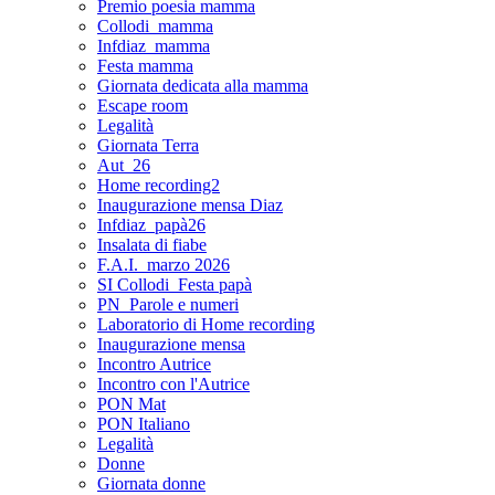
Premio poesia mamma
Collodi_mamma
Infdiaz_mamma
Festa mamma
Giornata dedicata alla mamma
Escape room
Legalità
Giornata Terra
Aut_26
Home recording2
Inaugurazione mensa Diaz
Infdiaz_papà26
Insalata di fiabe
F.A.I._marzo 2026
SI Collodi_Festa papà
PN_Parole e numeri
Laboratorio di Home recording
Inaugurazione mensa
Incontro Autrice
Incontro con l'Autrice
PON Mat
PON Italiano
Legalità
Donne
Giornata donne