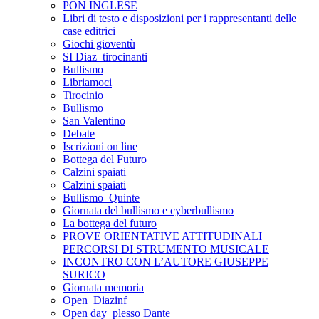
PON INGLESE
Libri di testo e disposizioni per i rappresentanti delle
case editrici
Giochi gioventù
SI Diaz_tirocinanti
Bullismo
Libriamoci
Tirocinio
Bullismo
San Valentino
Debate
Iscrizioni on line
Bottega del Futuro
Calzini spaiati
Calzini spaiati
Bullismo_Quinte
Giornata del bullismo e cyberbullismo
La bottega del futuro
PROVE ORIENTATIVE ATTITUDINALI
PERCORSI DI STRUMENTO MUSICALE
INCONTRO CON L’AUTORE GIUSEPPE
SURICO
Giornata memoria
Open_Diazinf
Open day_plesso Dante