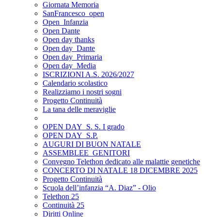
Giornata Memoria
SanFrancesco_open
Open_Infanzia
Open Dante
Open day thanks
Open day_Dante
Open day_Primaria
Open day_Media
ISCRIZIONI A.S. 2026/2027
Calendario scolastico
Realizziamo i nostri sogni
Progetto Continuità
La tana delle meraviglie
OPEN DAY_S. S. I grado
OPEN DAY_S.P.
AUGURI DI BUON NATALE
ASSEMBLEE_GENITORI
Convegno Telethon dedicato alle malattie genetiche
CONCERTO DI NATALE 18 DICEMBRE 2025
Progetto Continuità
Scuola dell’infanzia “A. Diaz” - Olio
Telethon 25
Continuità 25
Diritti Online