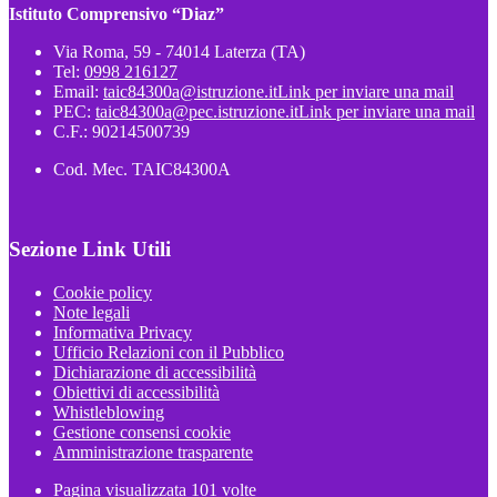
Istituto Comprensivo “Diaz”
Via Roma, 59 - 74014 Laterza (TA)
Tel:
0998 216127
Email:
taic84300a@istruzione.it
Link per inviare una mail
PEC:
taic84300a@pec.istruzione.it
Link per inviare una mail
C.F.: 90214500739
Cod. Mec. TAIC84300A
Sezione Link Utili
Cookie policy
Note legali
Informativa Privacy
Ufficio Relazioni con il Pubblico
Dichiarazione di accessibilità
Obiettivi di accessibilità
Whistleblowing
Gestione consensi cookie
Amministrazione trasparente
Pagina visualizzata
101
volte