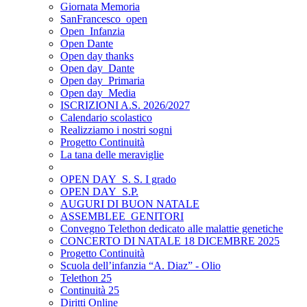
Giornata Memoria
SanFrancesco_open
Open_Infanzia
Open Dante
Open day thanks
Open day_Dante
Open day_Primaria
Open day_Media
ISCRIZIONI A.S. 2026/2027
Calendario scolastico
Realizziamo i nostri sogni
Progetto Continuità
La tana delle meraviglie
OPEN DAY_S. S. I grado
OPEN DAY_S.P.
AUGURI DI BUON NATALE
ASSEMBLEE_GENITORI
Convegno Telethon dedicato alle malattie genetiche
CONCERTO DI NATALE 18 DICEMBRE 2025
Progetto Continuità
Scuola dell’infanzia “A. Diaz” - Olio
Telethon 25
Continuità 25
Diritti Online