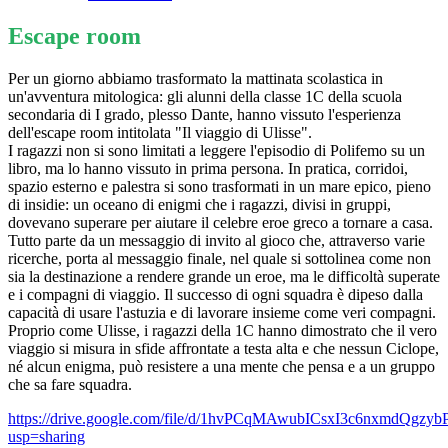
Escape room
Per un giorno abbiamo trasformato la mattinata scolastica in
un'avventura mitologica: gli alunni della classe 1C della scuola
secondaria di I grado, plesso Dante, hanno vissuto l'esperienza
dell'escape room intitolata "Il viaggio di Ulisse".
I ragazzi non si sono limitati a leggere l'episodio di Polifemo su un
libro, ma lo hanno vissuto in prima persona. In pratica, corridoi,
spazio esterno e palestra si sono trasformati in un mare epico, pieno
di insidie: un oceano di enigmi che i ragazzi, divisi in gruppi,
dovevano superare per aiutare il celebre eroe greco a tornare a casa.
Tutto parte da un messaggio di invito al gioco che, attraverso varie
ricerche, porta al messaggio finale, nel quale si sottolinea come non
sia la destinazione a rendere grande un eroe, ma le difficoltà superate
e i compagni di viaggio. Il successo di ogni squadra è dipeso dalla
capacità di usare l'astuzia e di lavorare insieme come veri compagni.
Proprio come Ulisse, i ragazzi della 1C hanno dimostrato che il vero
viaggio si misura in sfide affrontate a testa alta e che nessun Ciclope,
né alcun enigma, può resistere a una mente che pensa e a un gruppo
che sa fare squadra.
https://drive.google.com/file/d/1hvPCqMAwubICsxI3c6nxmdQgzy
usp=sharing