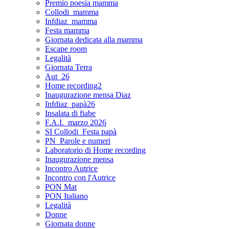
Premio poesia mamma
Collodi_mamma
Infdiaz_mamma
Festa mamma
Giornata dedicata alla mamma
Escape room
Legalità
Giornata Terra
Aut_26
Home recording2
Inaugurazione mensa Diaz
Infdiaz_papà26
Insalata di fiabe
F.A.I._marzo 2026
SI Collodi_Festa papà
PN_Parole e numeri
Laboratorio di Home recording
Inaugurazione mensa
Incontro Autrice
Incontro con l'Autrice
PON Mat
PON Italiano
Legalità
Donne
Giornata donne