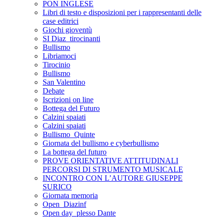
PON INGLESE
Libri di testo e disposizioni per i rappresentanti delle
case editrici
Giochi gioventù
SI Diaz_tirocinanti
Bullismo
Libriamoci
Tirocinio
Bullismo
San Valentino
Debate
Iscrizioni on line
Bottega del Futuro
Calzini spaiati
Calzini spaiati
Bullismo_Quinte
Giornata del bullismo e cyberbullismo
La bottega del futuro
PROVE ORIENTATIVE ATTITUDINALI
PERCORSI DI STRUMENTO MUSICALE
INCONTRO CON L’AUTORE GIUSEPPE
SURICO
Giornata memoria
Open_Diazinf
Open day_plesso Dante