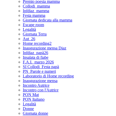
Premio poesia mamma
Collodi_mamma
Infdiaz_mamma
Festa mamma
Giornata dedicata alla mamma
Escape room
Legalità
Giornata Terra
Aut_26
Home recording2
Inaugurazione mensa Diaz
Infdiaz_papà26
Insalata di fiabe
F.A.I._marzo 2026
SI Collodi_Festa papà
PN_Parole e numeri
Laboratorio di Home recording
Inaugurazione mensa
Incontro Autrice
Incontro con l'Autrice
PON Mat
PON Italiano
Legalità
Donne
Giornata donne