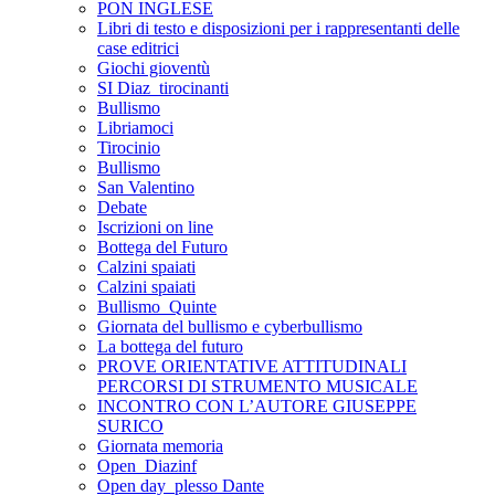
PON INGLESE
Libri di testo e disposizioni per i rappresentanti delle
case editrici
Giochi gioventù
SI Diaz_tirocinanti
Bullismo
Libriamoci
Tirocinio
Bullismo
San Valentino
Debate
Iscrizioni on line
Bottega del Futuro
Calzini spaiati
Calzini spaiati
Bullismo_Quinte
Giornata del bullismo e cyberbullismo
La bottega del futuro
PROVE ORIENTATIVE ATTITUDINALI
PERCORSI DI STRUMENTO MUSICALE
INCONTRO CON L’AUTORE GIUSEPPE
SURICO
Giornata memoria
Open_Diazinf
Open day_plesso Dante