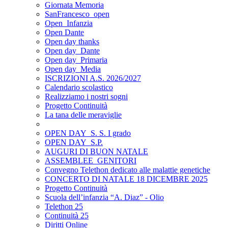
Giornata Memoria
SanFrancesco_open
Open_Infanzia
Open Dante
Open day thanks
Open day_Dante
Open day_Primaria
Open day_Media
ISCRIZIONI A.S. 2026/2027
Calendario scolastico
Realizziamo i nostri sogni
Progetto Continuità
La tana delle meraviglie
OPEN DAY_S. S. I grado
OPEN DAY_S.P.
AUGURI DI BUON NATALE
ASSEMBLEE_GENITORI
Convegno Telethon dedicato alle malattie genetiche
CONCERTO DI NATALE 18 DICEMBRE 2025
Progetto Continuità
Scuola dell’infanzia “A. Diaz” - Olio
Telethon 25
Continuità 25
Diritti Online