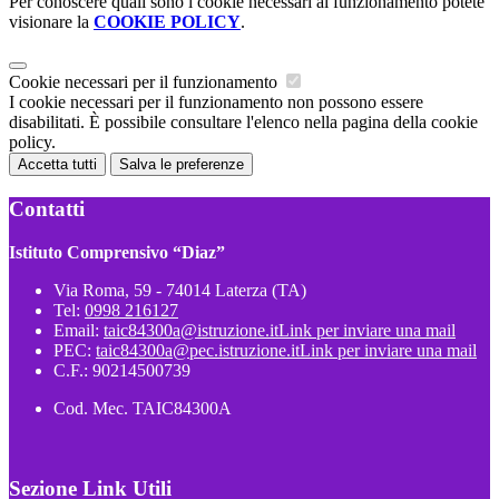
Per conoscere quali sono i cookie necessari al funzionamento potete
visionare la
COOKIE POLICY
.
Cookie necessari per il funzionamento
I cookie necessari per il funzionamento non possono essere
disabilitati. È possibile consultare l'elenco nella pagina della cookie
policy.
Accetta tutti
Salva le preferenze
Contatti
Istituto Comprensivo “Diaz”
Via Roma, 59 - 74014 Laterza (TA)
Tel:
0998 216127
Email:
taic84300a@istruzione.it
Link per inviare una mail
PEC:
taic84300a@pec.istruzione.it
Link per inviare una mail
C.F.: 90214500739
Cod. Mec. TAIC84300A
Sezione Link Utili