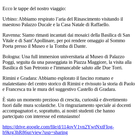
Ecco le tappe del nostro viaggio:
Urbino: Abbiamo respirato l’aria del Rinascimento visitando il
maestoso Palazzo Ducale e la Casa Natale di Raffaello.
Ravenna: Siamo rimasti incantati dai mosaici della Basilica di San
Vitale e di Sant’Apollinare, per poi rendere omaggio al Sommo
Poeta presso il Museo e la Tomba di Dante.
Bologna: Una full immersion universitaria al Museo di Palazzo
Poggi, seguita da una passeggiata in Piazza Maggiore, la visita alla
Basilica di San Petronio e l'immancabile saluto alle Due Torri.
Rimini e Gradara: Abbiamo esplorato il fascino romano e
malatestiano del centro storico di Rimini e rivissuto la storia di Paolo
e Francesca tra le mura del suggestivo Castello di Gradara.
È stato un momento prezioso di crescita, curiosità e divertimento
fuori dalle mura scolastiche. Un ringraziamento speciale ai docenti
accompagnatori e, soprattutto, ai nostri studenti che hanno
partecipato con interesse ed entusiasmo!
https://drive.google.com/file/d/114ovV1vn2YwtNxtFIog-
h9krg3hR86ur/view?usp=sharing