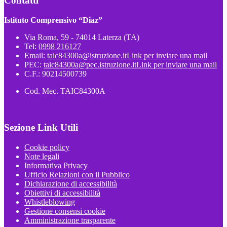
Contatti
Istituto Comprensivo “Diaz”
Via Roma, 59 - 74014 Laterza (TA)
Tel:
0998 216127
Email:
taic84300a@istruzione.it
Link per inviare una mail
PEC:
taic84300a@pec.istruzione.it
Link per inviare una mail
C.F.: 90214500739
Cod. Mec. TAIC84300A
Sezione Link Utili
Cookie policy
Note legali
Informativa Privacy
Ufficio Relazioni con il Pubblico
Dichiarazione di accessibilità
Obiettivi di accessibilità
Whistleblowing
Gestione consensi cookie
Amministrazione trasparente