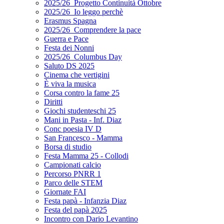
2025/26_Progetto Continuità Ottobre
2025/26_Io leggo perchè
Erasmus Spagna
2025/26_Comprendere la pace
Guerra e Pace
Festa dei Nonni
2025/26_Columbus Day
Saluto DS 2025
Cinema che vertigini
È viva la musica
Corsa contro la fame 25
Diritti
Giochi studenteschi 25
Mani in Pasta - Inf. Diaz
Conc poesia IV D
San Francesco - Mamma
Borsa di studio
Festa Mamma 25 - Collodi
Campionati calcio
Percorso PNRR 1
Parco delle STEM
Giornate FAI
Festa papà - Infanzia Diaz
Festa del papà 2025
Incontro con Dario Levantino