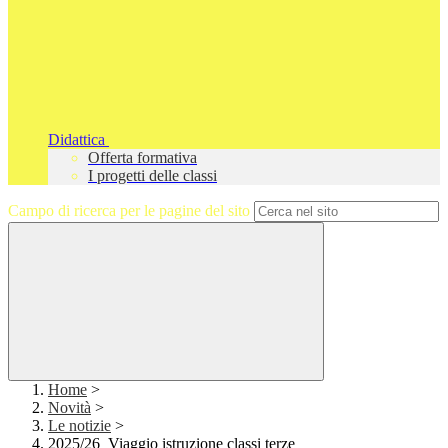
Didattica
Offerta formativa
I progetti delle classi
Campo di ricerca per le pagine del sito
Home
>
Novità
>
Le notizie
>
2025/26_Viaggio istruzione classi terze