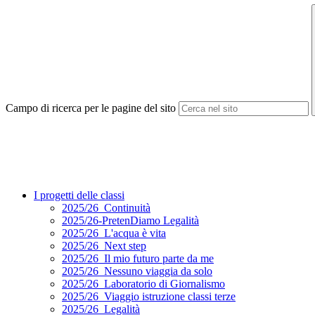
Campo di ricerca per le pagine del sito
I progetti delle classi
2025/26_Continuità
2025/26-PretenDiamo Legalità
2025/26_L'acqua è vita
2025/26_Next step
2025/26_Il mio futuro parte da me
2025/26_Nessuno viaggia da solo
2025/26_Laboratorio di Giornalismo
2025/26_Viaggio istruzione classi terze
2025/26_Legalità