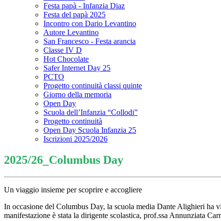
Festa papà - Infanzia Diaz
Festa del papà 2025
Incontro con Dario Levantino
Autore Levantino
San Francesco - Festa arancia
Classe IV D
Hot Chocolate
Safer Internet Day 25
PCTO
Progetto continuità classi quinte
Giorno della memoria
Open Day
Scuola dell’Infanzia “Collodi”
Progetto continuità
Open Day Scuola Infanzia 25
Iscrizioni 2025/2026
2025/26_Columbus Day
Un viaggio insieme per scoprire e accogliere
In occasione del Columbus Day, la scuola media Dante Alighieri ha vis
manifestazione è stata la dirigente scolastica, prof.ssa Annunziata Car