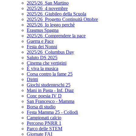
2025/26_San Martino
2025/26_4 novembre
2025/26_Giubileo della Scuola
2025/26_Progetto Continuità Ottobre
2025/26_Io leggo perchè
Erasmus Spagna
2025/26_Comprendere la pace
Guerra e Pace
Festa dei Nonni
2025/26_Columbus Day
Saluto DS 2025
Cinema che vertigini
È viva la musica
Corsa contro la fame 25
Diritti
Giochi studenteschi 25
Mani in Pasta - Inf. Diaz
Conc poesia IV D
San Francesco - Mamma
Borsa di studio
Festa Mamma 25 - Collodi
Campionati calcio
Percorso PNRR 1
Parco delle STEM
Giornate FAI