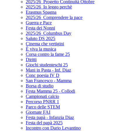
2025/26_Progetto Continuità Ottobre
2025/26_Io leggo perchè
Erasmus Spagna
2025/26_Comprendere la pace
Guerra e Pace
Festa dei Nonni
2025/26_Columbus Day
Saluto DS 2025
Cinema che vertigini
È viva la musica
Corsa contro la fame 25
Diritti
Giochi studenteschi 25
Mani in Pasta - Inf. Diaz
Conc poesia IV D
San Francesco - Mamma
Borsa di studio
Festa Mamma 25 - Collodi
Campionati calcio
Percorso PNRR 1
Parco delle STEM
Giornate FAI
Festa papà - Infanzia Diaz
Festa del papà 2025
Incontro con Dario Levantino