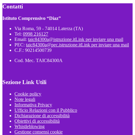
Contatti
Istituto Comprensivo “Diaz”
Via Roma, 59 - 74014 Laterza (TA)
Tel:
0998 216127
Email:
taic84300a@istruzione.it
Link per inviare una mail
PEC:
taic84300a@pec.istruzione.it
Link per inviare una mail
C.F.: 90214500739
Cod. Mec. TAIC84300A
Sezione Link Utili
Cookie policy
Note legali
Informativa Privacy
Ufficio Relazioni con il Pubblico
Dichiarazione di accessibilità
Obiettivi di accessibilità
Whistleblowing
Gestione consensi cookie