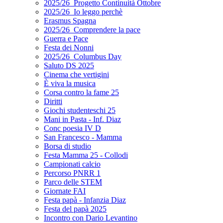
2025/26_Progetto Continuità Ottobre
2025/26_Io leggo perchè
Erasmus Spagna
2025/26_Comprendere la pace
Guerra e Pace
Festa dei Nonni
2025/26_Columbus Day
Saluto DS 2025
Cinema che vertigini
È viva la musica
Corsa contro la fame 25
Diritti
Giochi studenteschi 25
Mani in Pasta - Inf. Diaz
Conc poesia IV D
San Francesco - Mamma
Borsa di studio
Festa Mamma 25 - Collodi
Campionati calcio
Percorso PNRR 1
Parco delle STEM
Giornate FAI
Festa papà - Infanzia Diaz
Festa del papà 2025
Incontro con Dario Levantino