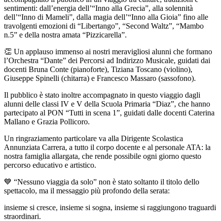
sentimenti: dall’energia dell’“Inno alla Grecia”, alla solennità
dell’“Inno di Mameli”, dalla magia dell’“Inno alla Gioia” fino alle
travolgenti emozioni di “Libertango”, “Second Waltz”, “Mambo
n.5” e della nostra amata “Pizzicarella”.
👏
Un applauso immenso ai nostri meravigliosi alunni che formano
l’Orchestra “Dante” dei Percorsi ad Indirizzo Musicale, guidati dai
docenti Bruna Conte (pianoforte), Tiziana Toscano (violino),
Giuseppe Spinelli (chitarra) e Francesco Massaro (sassofono).
Il pubblico è stato inoltre accompagnato in questo viaggio dagli
alunni delle classi IV e V della Scuola Primaria “Diaz”, che hanno
partecipato al PON “Tutti in scena 1”, guidati dalle docenti Caterina
Mallano e Grazia Pollicoro.
Un ringraziamento particolare va alla Dirigente Scolastica
Annunziata Carrera, a tutto il corpo docente e al personale ATA: la
nostra famiglia allargata, che rende possibile ogni giorno questo
percorso educativo e artistico.
💙
“Nessuno viaggia da solo” non è stato soltanto il titolo dello
spettacolo, ma il messaggio più profondo della serata:
insieme si cresce, insieme si sogna, insieme si raggiungono traguardi
straordinari.