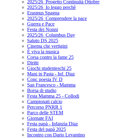
2025/26_Progetto Continuità Ottobre
2025/26_Io leggo perchè
Erasmus Spagna
2025/26_Comprendere la pace
Guerra e Pace
Festa dei Nonni
2025/26_Columbus Day
Saluto DS 2025
Cinema che vertigini
È viva la musica
Corsa contro la fame 25
Diritti
Giochi studenteschi 25
Mani in Pasta - Inf. Diaz
Conc poesia IV D
San Francesco - Mamma
Borsa di studio
Festa Mamma 25 - Collodi
Campionati calcio
Percorso PNRR 1
Parco delle STEM
Giornate FAI
Festa papà - Infanzia Diaz
Festa del papà 2025
Incontro con Dario Levantino