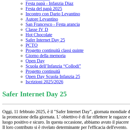
Festa papà - Infanzia Diaz
Festa del papà 2025
Incontro con Dario Levantino
Autore Levantino
San Francesco - Festa arancia
Classe IV D
Hot Chocolate
Safer Internet Day 25
PCTO
Progetto continuità classi quinte
Giorno della memoria
Open Day
Scuola dell’Infanzia “Collodi”
Progetto continuità
Open Day Scuola Infanzia 25
Iscrizioni 2025/2026
Safer Internet Day 25
Oggi, 11 febbraio 2025, è il "Safer Internet Day", giornata mondiale ded
la promozione della giornata. L' obiettivo è di far riflettere le ragazz
luogo positivo e sicuro. In questa occasione, abbiamo avuto il piace
Il loro contributo si è rivelato determinante per l'efficacia dell'evento.