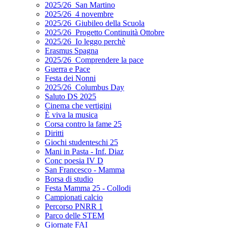
2025/26_San Martino
2025/26_4 novembre
2025/26_Giubileo della Scuola
2025/26_Progetto Continuità Ottobre
2025/26_Io leggo perchè
Erasmus Spagna
2025/26_Comprendere la pace
Guerra e Pace
Festa dei Nonni
2025/26_Columbus Day
Saluto DS 2025
Cinema che vertigini
È viva la musica
Corsa contro la fame 25
Diritti
Giochi studenteschi 25
Mani in Pasta - Inf. Diaz
Conc poesia IV D
San Francesco - Mamma
Borsa di studio
Festa Mamma 25 - Collodi
Campionati calcio
Percorso PNRR 1
Parco delle STEM
Giornate FAI