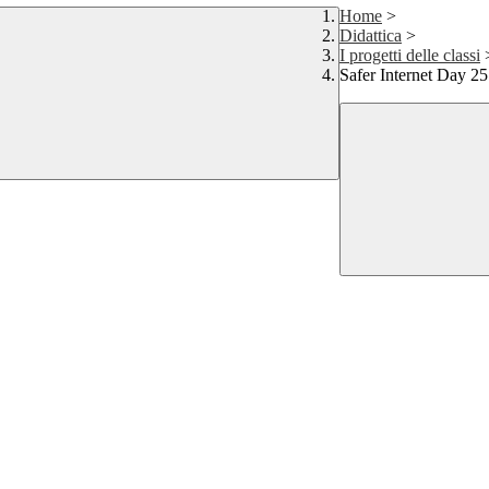
Home
>
Didattica
>
I progetti delle classi
Safer Internet Day 25