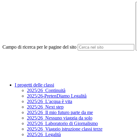
Campo di ricerca per le pagine del sito
I progetti delle classi
2025/26_Continuità
2025/26-PretenDiamo Legalità
2025/26_L'acqua è vita
2025/26_Next step
2025/26_Il mio futuro parte da me
2025/26_Nessuno viaggia da solo
2025/26_Laboratorio di Giornalismo
2025/26_Viaggio istruzione classi terze
2025/26_Legalità