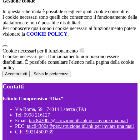
Gestione cookie
In questa schermata è possibile scegliere quali cookie consentire.
I cookie necessari sono quelli che consentono il funzionamento della
piattaforma e non è possibile disabilitarli.
Per conoscere quali sono i cookie necessari al funzionamento potete
visionare la
COOKIE POLICY
.
Cookie necessari per il funzionamento
I cookie necessari per il funzionamento non possono essere
disabilitati. È possibile consultare l'elenco nella pagina della cookie
policy.
Accetta tutti
Salva le preferenze
Contatti
Istituto Comprensivo “Diaz”
Via Roma, 59 - 74014 Laterza (TA)
Tel:
0998 216127
Email:
taic84300a@istruzione.it
Link per inviare una mail
PEC:
taic84300a@pec.istruzione.it
Link per inviare una mail
C.F.: 90214500739