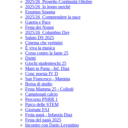
2025/26_Progetto Continuità Ottobre
2025/26_Io leggo perchè
Erasmus Spagna
2025/26_Comprendere la pace
Guerra e Pace
Festa dei Nonni
2025/26_Columbus Day
Saluto DS 2025
Cinema che vertigini
È viva la musica
Corsa contro la fame 25
Diritti
Giochi studenteschi 25
Mani in Pasta - Inf. Diaz
Conc poesia IV D
San Francesco - Mamma
Borsa di studio
Festa Mamma 25 - Collodi
Campionati calcio
Percorso PNRR 1
Parco delle STEM
Giornate FAI
Festa papà - Infanzia Diaz
Festa del papà 2025
Incontro con Dario Levantino