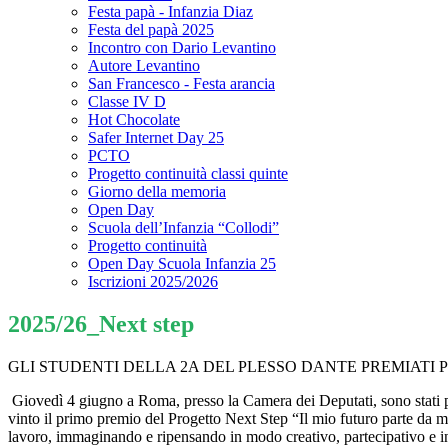
Festa papà - Infanzia Diaz
Festa del papà 2025
Incontro con Dario Levantino
Autore Levantino
San Francesco - Festa arancia
Classe IV D
Hot Chocolate
Safer Internet Day 25
PCTO
Progetto continuità classi quinte
Giorno della memoria
Open Day
Scuola dell’Infanzia “Collodi”
Progetto continuità
Open Day Scuola Infanzia 25
Iscrizioni 2025/2026
2025/26_Next step
GLI STUDENTI DELLA 2A DEL PLESSO DANTE PREMIATI 
Giovedì 4 giugno a Roma, presso la Camera dei Deputati, sono stati pr
vinto il primo premio del Progetto Next Step “Il mio futuro parte da m
lavoro, immaginando e ripensando in modo creativo, partecipativo e innov