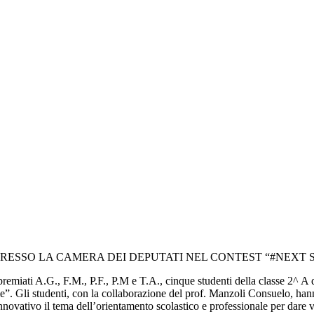
PRESSO LA CAMERA DEI DEPUTATI NEL CONTEST “#NEXT S
emiati A.G., F.M., P.F., P.M e T.A., cinque studenti della classe 2^ A 
e”. Gli studenti, con la collaborazione del prof. Manzoli Consuelo, hann
ativo il tema dell’orientamento scolastico e professionale per dare voce 