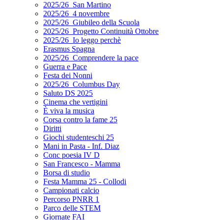
2025/26_San Martino
2025/26_4 novembre
2025/26_Giubileo della Scuola
2025/26_Progetto Continuità Ottobre
2025/26_Io leggo perchè
Erasmus Spagna
2025/26_Comprendere la pace
Guerra e Pace
Festa dei Nonni
2025/26_Columbus Day
Saluto DS 2025
Cinema che vertigini
È viva la musica
Corsa contro la fame 25
Diritti
Giochi studenteschi 25
Mani in Pasta - Inf. Diaz
Conc poesia IV D
San Francesco - Mamma
Borsa di studio
Festa Mamma 25 - Collodi
Campionati calcio
Percorso PNRR 1
Parco delle STEM
Giornate FAI