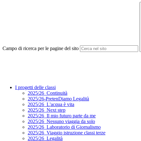
Campo di ricerca per le pagine del sito
I progetti delle classi
2025/26_Continuità
2025/26-PretenDiamo Legalità
2025/26_L'acqua è vita
2025/26_Next step
2025/26_Il mio futuro parte da me
2025/26_Nessuno viaggia da solo
2025/26_Laboratorio di Giornalismo
2025/26_Viaggio istruzione classi terze
2025/26_Legalità