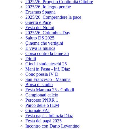
2025/26_Progetto Continuità Ottobre
2025/26_Io leggo perchè
Erasmus Spagna
2025/26_Comprendere la pace
Guerra e Pace
Festa dei Nonni
2025/26_Columbus Day
Saluto DS 2025
Cinema che vertigini
È viva la musica
Corsa contro la fame 25
Diritti
Giochi studenteschi 25
Mani in Pasta - Inf. Diaz
Conc poesia IV D
San Francesco - Mamma
Borsa di studio
Festa Mamma 25 - Collodi
Campionati calcio
Percorso PNRR 1
Parco delle STEM
Giornate FAI
Festa papà - Infanzia Diaz
Festa del papà 2025
Incontro con Dario Levantino