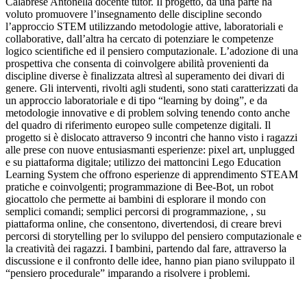
Calabrese Antonella docente tutor. Il progetto, da una parte ha
voluto promuovere l’insegnamento delle discipline secondo
l’approccio STEM utilizzando metodologie attive, laboratoriali e
collaborative, dall’altra ha cercato di potenziare le competenze
logico scientifiche ed il pensiero computazionale. L’adozione di una
prospettiva che consenta di coinvolgere abilità provenienti da
discipline diverse è finalizzata altresì al superamento dei divari di
genere. Gli interventi, rivolti agli studenti, sono stati caratterizzati da
un approccio laboratoriale e di tipo “learning by doing”, e da
metodologie innovative e di problem solving tenendo conto anche
del quadro di riferimento europeo sulle competenze digitali. Il
progetto si è dislocato attraverso 9 incontri che hanno visto i ragazzi
alle prese con nuove entusiasmanti esperienze: pixel art, unplugged
e su piattaforma digitale; utilizzo dei mattoncini Lego Education
Learning System che offrono esperienze di apprendimento STEAM
pratiche e coinvolgenti; programmazione di Bee-Bot, un robot
giocattolo che permette ai bambini di esplorare il mondo con
semplici comandi; semplici percorsi di programmazione, , su
piattaforma online, che consentono, divertendosi, di creare brevi
percorsi di storytelling per lo sviluppo del pensiero computazionale e
la creatività dei ragazzi. I bambini, partendo dal fare, attraverso la
discussione e il confronto delle idee, hanno pian piano sviluppato il
“pensiero procedurale” imparando a risolvere i problemi.