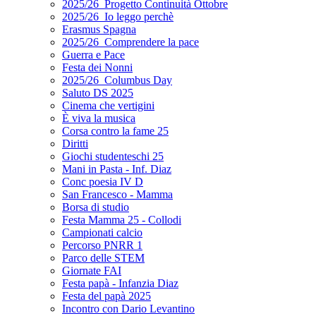
2025/26_Progetto Continuità Ottobre
2025/26_Io leggo perchè
Erasmus Spagna
2025/26_Comprendere la pace
Guerra e Pace
Festa dei Nonni
2025/26_Columbus Day
Saluto DS 2025
Cinema che vertigini
È viva la musica
Corsa contro la fame 25
Diritti
Giochi studenteschi 25
Mani in Pasta - Inf. Diaz
Conc poesia IV D
San Francesco - Mamma
Borsa di studio
Festa Mamma 25 - Collodi
Campionati calcio
Percorso PNRR 1
Parco delle STEM
Giornate FAI
Festa papà - Infanzia Diaz
Festa del papà 2025
Incontro con Dario Levantino