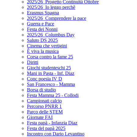
2025/26_Progetto Continuità Ottobre
2025/26_Io leggo perchè
Erasmus Spagna
2025/26_Comprendere la pace
Guerra e Pace
Festa dei Nonni
2025/26_Columbus Day
Saluto DS 2025
Cinema che vertigini
È viva la musica
Corsa contro la fame 25
Diritti
Giochi studenteschi 25
Mani in Pasta - Inf. Diaz
Conc poesia IV D
San Francesco - Mamma
Borsa di studio
Festa Mamma 25 - Collodi
Campionati calcio
Percorso PNRR 1
Parco delle STEM
Giornate FAI
Festa papà - Infanzia Diaz
Festa del papà 2025
Incontro con Dario Levantino