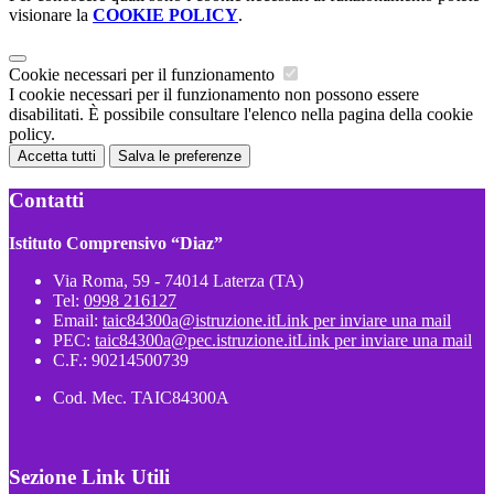
visionare la
COOKIE POLICY
.
Cookie necessari per il funzionamento
I cookie necessari per il funzionamento non possono essere
disabilitati. È possibile consultare l'elenco nella pagina della cookie
policy.
Accetta tutti
Salva le preferenze
Contatti
Istituto Comprensivo “Diaz”
Via Roma, 59 - 74014 Laterza (TA)
Tel:
0998 216127
Email:
taic84300a@istruzione.it
Link per inviare una mail
PEC:
taic84300a@pec.istruzione.it
Link per inviare una mail
C.F.: 90214500739
Cod. Mec. TAIC84300A
Sezione Link Utili