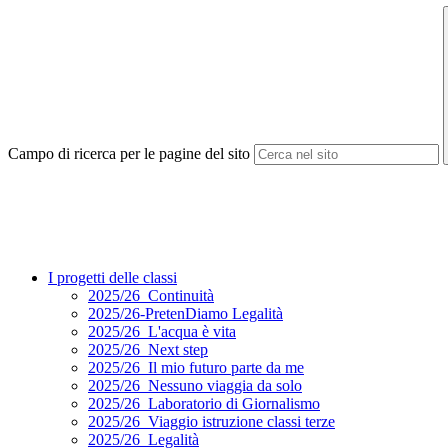
Campo di ricerca per le pagine del sito
I progetti delle classi
2025/26_Continuità
2025/26-PretenDiamo Legalità
2025/26_L'acqua è vita
2025/26_Next step
2025/26_Il mio futuro parte da me
2025/26_Nessuno viaggia da solo
2025/26_Laboratorio di Giornalismo
2025/26_Viaggio istruzione classi terze
2025/26_Legalità