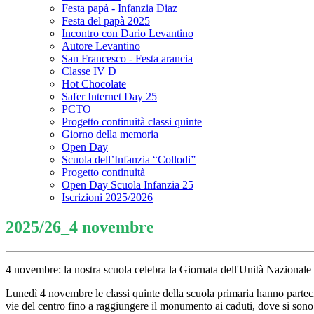
Festa papà - Infanzia Diaz
Festa del papà 2025
Incontro con Dario Levantino
Autore Levantino
San Francesco - Festa arancia
Classe IV D
Hot Chocolate
Safer Internet Day 25
PCTO
Progetto continuità classi quinte
Giorno della memoria
Open Day
Scuola dell’Infanzia “Collodi”
Progetto continuità
Open Day Scuola Infanzia 25
Iscrizioni 2025/2026
2025/26_4 novembre
4 novembre: la nostra scuola celebra la Giornata dell'Unità Nazionale
Lunedì 4 novembre le classi quinte della scuola primaria hanno parteci
vie del centro fino a raggiungere il monumento ai caduti, dove si sono s