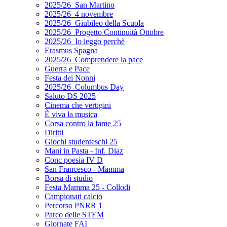
2025/26_San Martino
2025/26_4 novembre
2025/26_Giubileo della Scuola
2025/26_Progetto Continuità Ottobre
2025/26_Io leggo perchè
Erasmus Spagna
2025/26_Comprendere la pace
Guerra e Pace
Festa dei Nonni
2025/26_Columbus Day
Saluto DS 2025
Cinema che vertigini
È viva la musica
Corsa contro la fame 25
Diritti
Giochi studenteschi 25
Mani in Pasta - Inf. Diaz
Conc poesia IV D
San Francesco - Mamma
Borsa di studio
Festa Mamma 25 - Collodi
Campionati calcio
Percorso PNRR 1
Parco delle STEM
Giornate FAI