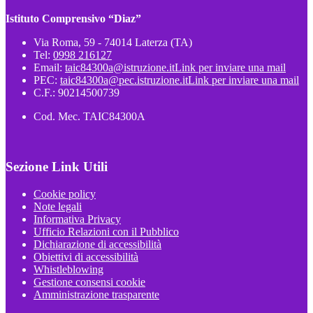
Istituto Comprensivo “Diaz”
Via Roma, 59 - 74014 Laterza (TA)
Tel:
0998 216127
Email:
taic84300a@istruzione.it
Link per inviare una mail
PEC:
taic84300a@pec.istruzione.it
Link per inviare una mail
C.F.: 90214500739
Cod. Mec. TAIC84300A
Sezione Link Utili
Cookie policy
Note legali
Informativa Privacy
Ufficio Relazioni con il Pubblico
Dichiarazione di accessibilità
Obiettivi di accessibilità
Whistleblowing
Gestione consensi cookie
Amministrazione trasparente