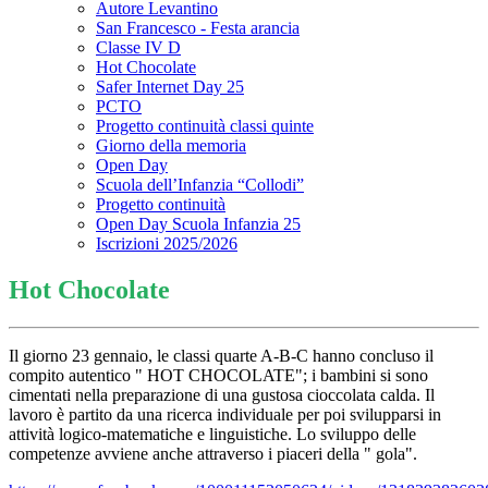
Autore Levantino
San Francesco - Festa arancia
Classe IV D
Hot Chocolate
Safer Internet Day 25
PCTO
Progetto continuità classi quinte
Giorno della memoria
Open Day
Scuola dell’Infanzia “Collodi”
Progetto continuità
Open Day Scuola Infanzia 25
Iscrizioni 2025/2026
Hot Chocolate
Il giorno 23 gennaio, le classi quarte A-B-C hanno concluso il
compito autentico " HOT CHOCOLATE"; i bambini si sono
cimentati nella preparazione di una gustosa cioccolata calda. Il
lavoro è partito da una ricerca individuale per poi svilupparsi in
attività logico-matematiche e linguistiche. Lo sviluppo delle
competenze avviene anche attraverso i piaceri della " gola".