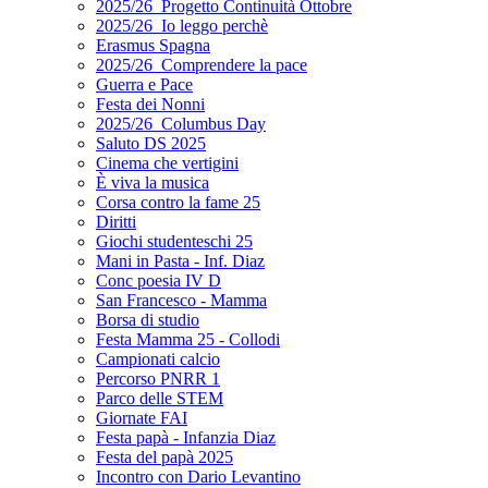
2025/26_Progetto Continuità Ottobre
2025/26_Io leggo perchè
Erasmus Spagna
2025/26_Comprendere la pace
Guerra e Pace
Festa dei Nonni
2025/26_Columbus Day
Saluto DS 2025
Cinema che vertigini
È viva la musica
Corsa contro la fame 25
Diritti
Giochi studenteschi 25
Mani in Pasta - Inf. Diaz
Conc poesia IV D
San Francesco - Mamma
Borsa di studio
Festa Mamma 25 - Collodi
Campionati calcio
Percorso PNRR 1
Parco delle STEM
Giornate FAI
Festa papà - Infanzia Diaz
Festa del papà 2025
Incontro con Dario Levantino