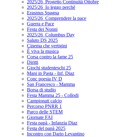
2025/26_Progetto Continuità Ottobre
2025/26_Io leggo perchè
Erasmus Spagna
2025/26_Comprendere la pace
Guerra e Pace
Festa dei Nonni
2025/26_Columbus Day
Saluto DS 2025
Cinema che vertigini
È viva la musica
Corsa contro la fame 25
Diritti
Giochi studenteschi 25
Mani in Pasta - Inf. Diaz
Conc poesia IV D
San Francesco - Mamma
Borsa di studio
Festa Mamma 25 - Collodi
Campionati calcio
Percorso PNRR 1
Parco delle STEM
Giornate FAI
Festa papà - Infanzia Diaz
Festa del papà 2025
Incontro con Dario Levantino