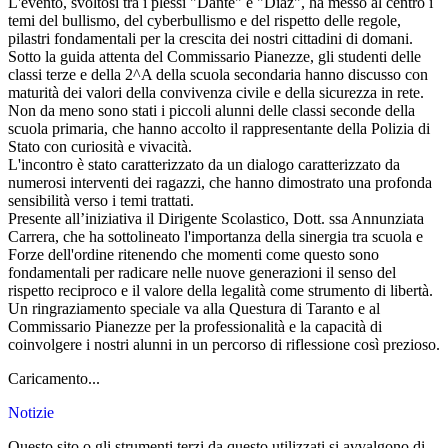
​L'evento, svoltosi tra i plessi "Dante" e "Diaz", ha messo al centro i
temi del bullismo, del cyberbullismo e del rispetto delle regole,
pilastri fondamentali per la crescita dei nostri cittadini di domani.
​Sotto la guida attenta del Commissario Pianezze, gli studenti delle
classi terze e della 2^A della scuola secondaria hanno discusso con
maturità dei valori della convivenza civile e della sicurezza in rete.
Non da meno sono stati i piccoli alunni delle classi seconde della
scuola primaria, che hanno accolto il rappresentante della Polizia di
Stato con curiosità e vivacità.
​L'incontro è stato caratterizzato da un dialogo caratterizzato da
numerosi interventi dei ragazzi, che hanno dimostrato una profonda
sensibilità verso i temi trattati.
​Presente all’iniziativa il Dirigente Scolastico, Dott. ssa Annunziata
Carrera, che ha sottolineato l'importanza della sinergia tra scuola e
Forze dell'ordine ritenendo che momenti come questo sono
fondamentali per radicare nelle nuove generazioni il senso del
rispetto reciproco e il valore della legalità come strumento di libertà.
​Un ringraziamento speciale va alla Questura di Taranto e al
Commissario Pianezze per la professionalità e la capacità di
coinvolgere i nostri alunni in un percorso di riflessione così prezioso.
Caricamento...
Notizie
Questo sito o gli strumenti terzi da questo utilizzati si avvalgono di