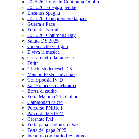
2025/26_Progetto Continuità Ottobre
2025/26_Io leggo perchè
Erasmus Spagna
2025/26_Comprendere la pace
Guerra e Pace
Festa dei Nonni
2025/26_Columbus Day
Saluto DS 2025
Cinema che vertigini
È viva la musica
Corsa contro la fame 25
Diritti
Giochi studenteschi 25
Mani in Pasta - Inf. Diaz
Conc poesia IV D
San Francesco - Mamma
Borsa di studio
Festa Mamma 25 - Collodi
Campionati calcio
Percorso PNRR 1
Parco delle STEM
Giornate FAI
Festa papà - Infanzia Diaz
Festa del papà 2025
Incontro con Dario Levantino