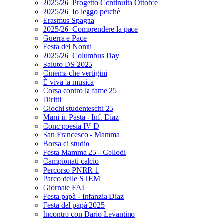
2025/26_Progetto Continuità Ottobre
2025/26_Io leggo perchè
Erasmus Spagna
2025/26_Comprendere la pace
Guerra e Pace
Festa dei Nonni
2025/26_Columbus Day
Saluto DS 2025
Cinema che vertigini
È viva la musica
Corsa contro la fame 25
Diritti
Giochi studenteschi 25
Mani in Pasta - Inf. Diaz
Conc poesia IV D
San Francesco - Mamma
Borsa di studio
Festa Mamma 25 - Collodi
Campionati calcio
Percorso PNRR 1
Parco delle STEM
Giornate FAI
Festa papà - Infanzia Diaz
Festa del papà 2025
Incontro con Dario Levantino