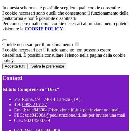
In questa schermata è possibile scegliere quali cookie consentire.
I cookie necessari sono quelli che consentono il funzionamento della
piattaforma e non è possibile disabilitarli.
Per conoscere quali sono i cookie necessari al funzionamento potete
visionare la
COOKIE POLICY
.
Cookie necessari per il funzionamento
I cookie necessari per il funzionamento non possono essere
disabilitati. È possibile consultare l'elenco nella pagina della cookie
policy.
Accetta tutti
Salva le preferenze
Contatti
Istituto Comprensivo “Diaz”
Via Roma, 59 - 74014 Laterza (TA)
Tel:
0998 216127
Email:
taic84300a@istruzione.it
Link per inviare una mail
PEC:
taic84300a@pec.istruzione.it
Link per inviare una mail
C.F.: 90214500739
Cod. Mec. TAIC84300A