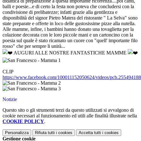
didattica di preparazione a questa importante ricorrenza....poi canti,
balli e poesie...e di certo la festa non poteva che concludersi con la
condivisione di prelibatezze; infatti grazie alla gentilezza e
disponibilità del signor Pietro Matera del ristorante " La Selva" sono
state preparate e offerte in loco delle gustosissime pizze alla nutella.
Alle mamme, infine, i bambini hanno donato una tovaglietta per la
colazione decorata con le loro piccole mani e un cartoncino con la
poesia sul quale è stato ricamato un cuore con "quell' importante filo
rosso" che per sempre li unirà...
AUGURI ALLE NOSTRE FANTASTICHE MAMME
CLIP
https://www.facebook.com/100011152050624/videos/pcb.2554941
Notizie
Questo sito o gli strumenti terzi da questo utilizzati si avvalgono di
cookie necessari al funzionamento ed utili alle finalità illustrate nella
COOKIE POLICY
.
Personalizza
Rifiuta tutti
i cookies
Accetta tutti
i cookies
Gestione cookie