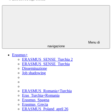
Menu di
navigazione
Erasmus+
ERASMUS_SENSE_Turchia 2
ERASMUS_SENSE_Turchia
Disseminazione
Job shadowing
ERASMUS_Romania+Turchia
Eras_Turchia+Romania
Erasmus_Spagna
Erasmus_Grecia
ERASMUS_Poland_april 26