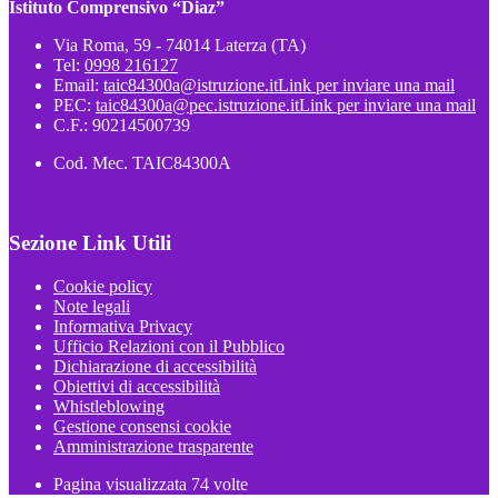
Istituto Comprensivo “Diaz”
Via Roma, 59 - 74014 Laterza (TA)
Tel:
0998 216127
Email:
taic84300a@istruzione.it
Link per inviare una mail
PEC:
taic84300a@pec.istruzione.it
Link per inviare una mail
C.F.: 90214500739
Cod. Mec. TAIC84300A
Sezione Link Utili
Cookie policy
Note legali
Informativa Privacy
Ufficio Relazioni con il Pubblico
Dichiarazione di accessibilità
Obiettivi di accessibilità
Whistleblowing
Gestione consensi cookie
Amministrazione trasparente
Pagina visualizzata
74
volte