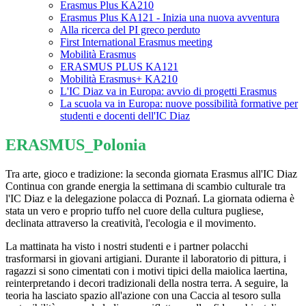
Erasmus Plus KA210
Erasmus Plus KA121 - Inizia una nuova avventura
Alla ricerca del PI greco perduto
First International Erasmus meeting
Mobilità Erasmus
ERASMUS PLUS KA121
Mobilità Erasmus+ KA210
L'IC Diaz va in Europa: avvio di progetti Erasmus
La scuola va in Europa: nuove possibilità formative per
studenti e docenti dell'IC Diaz
ERASMUS_Polonia
Tra arte, gioco e tradizione: la seconda giornata Erasmus all'IC Diaz
​Continua con grande energia la settimana di scambio culturale tra
l'IC Diaz e la delegazione polacca di Poznań. La giornata odierna è
stata un vero e proprio tuffo nel cuore della cultura pugliese,
declinata attraverso la creatività, l'ecologia e il movimento.
​La mattinata ha visto i nostri studenti e i partner polacchi
trasformarsi in giovani artigiani. Durante il laboratorio di pittura, i
ragazzi si sono cimentati con i motivi tipici della maiolica laertina,
reinterpretando i decori tradizionali della nostra terra. A seguire, la
teoria ha lasciato spazio all'azione con una Caccia al tesoro sulla