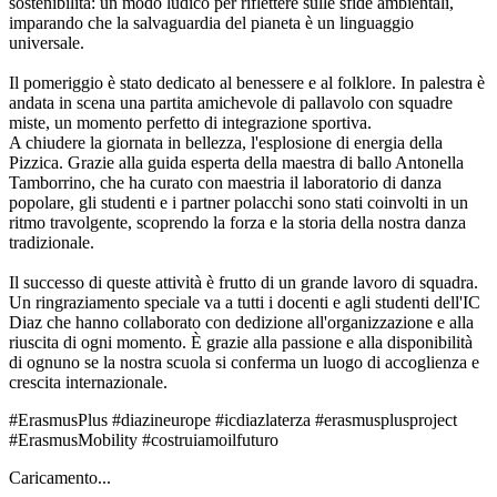
sostenibilità: un modo ludico per riflettere sulle sfide ambientali,
imparando che la salvaguardia del pianeta è un linguaggio
universale.
​Il pomeriggio è stato dedicato al benessere e al folklore. In palestra è
andata in scena una partita amichevole di pallavolo con squadre
miste, un momento perfetto di integrazione sportiva.
​A chiudere la giornata in bellezza, l'esplosione di energia della
Pizzica. Grazie alla guida esperta della maestra di ballo Antonella
Tamborrino, che ha curato con maestria il laboratorio di danza
popolare, gli studenti e i partner polacchi sono stati coinvolti in un
ritmo travolgente, scoprendo la forza e la storia della nostra danza
tradizionale.
​Il successo di queste attività è frutto di un grande lavoro di squadra.
Un ringraziamento speciale va a tutti i docenti e agli studenti dell'IC
Diaz che hanno collaborato con dedizione all'organizzazione e alla
riuscita di ogni momento. È grazie alla passione e alla disponibilità
di ognuno se la nostra scuola si conferma un luogo di accoglienza e
crescita internazionale.
#ErasmusPlus #diazineurope #icdiazlaterza #erasmusplusproject
#ErasmusMobility #costruiamoilfuturo
Caricamento...