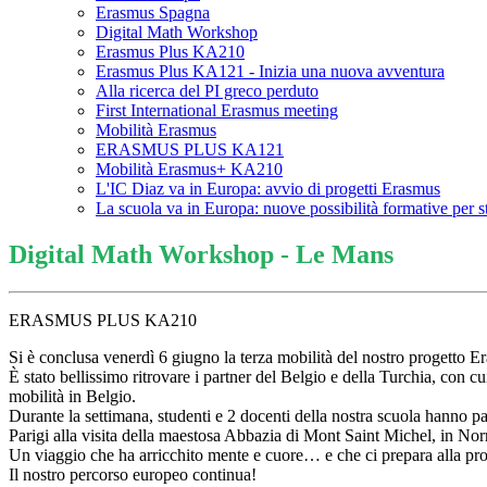
Erasmus Spagna
Digital Math Workshop
Erasmus Plus KA210
Erasmus Plus KA121 - Inizia una nuova avventura
Alla ricerca del PI greco perduto
First International Erasmus meeting
Mobilità Erasmus
ERASMUS PLUS KA121
Mobilità Erasmus+ KA210
L'IC Diaz va in Europa: avvio di progetti Erasmus
La scuola va in Europa: nuove possibilità formative per s
Digital Math Workshop - Le Mans
ERASMUS PLUS KA210
Si è conclusa venerdì 6 giugno la terza mobilità del nostro progetto E
È stato bellissimo ritrovare i partner del Belgio e della Turchia, con 
mobilità in Belgio.
Durante la settimana, studenti e 2 docenti della nostra scuola hanno pa
Parigi alla visita della maestosa Abbazia di Mont Saint Michel, in No
Un viaggio che ha arricchito mente e cuore… e che ci prepara alla pros
Il nostro percorso europeo continua!