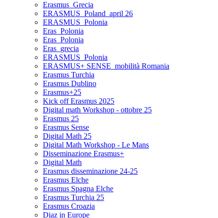
Erasmus_Grecia
ERASMUS_Poland_april 26
ERASMUS_Polonia
Eras_Polonia
Eras_Polonia
Eras_grecia
ERASMUS_Polonia
ERASMUS+ SENSE_mobilità Romania
Erasmus Turchia
Erasmus Dublino
Erasmus+25
Kick off Erasmus 2025
Digital math Workshop - ottobre 25
Erasmus 25
Erasmus Sense
Digital Math 25
Digital Math Workshop - Le Mans
Disseminazione Erasmus+
Digital Math
Erasmus disseminazione 24-25
Erasmus Elche
Erasmus Spagna Elche
Erasmus Turchia 25
Erasmus Croazia
Diaz in Europe