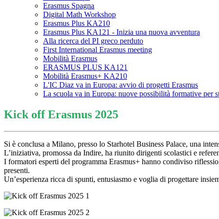
Erasmus Spagna
Digital Math Workshop
Erasmus Plus KA210
Erasmus Plus KA121 - Inizia una nuova avventura
Alla ricerca del PI greco perduto
First International Erasmus meeting
Mobilità Erasmus
ERASMUS PLUS KA121
Mobilità Erasmus+ KA210
L'IC Diaz va in Europa: avvio di progetti Erasmus
La scuola va in Europa: nuove possibilità formative per s
Kick off Erasmus 2025
Si è conclusa a Milano, presso lo Starhotel Business Palace, una inten
L’iniziativa, promossa da Indire, ha riunito dirigenti scolastici e re
I formatori esperti del programma Erasmus+ hanno condiviso riflessioni
presenti.
Un’esperienza ricca di spunti, entusiasmo e voglia di progettare insi