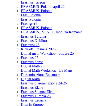
Erasmus_Grecia
ERASMUS_Poland_april 26
ERASMUS_Polonia
Eras_Polonia
Eras_Polonia
Eras_grecia
ERASMUS_Polonia
ERASMUS+ SENSE_mobilità Romania
Erasmus Turchia
Erasmus Dublino
Erasmus+25
Kick off Erasmus 2025
Digital math Workshop - ottobre 25
Erasmus 25
Erasmus Sense
Digital Math 25
Digital Math Workshop - Le Mans
Disseminazione Erasmus+
Digital Math
Erasmus disseminazione 24-25
Erasmus Elche
Erasmus Spagna Elche
Erasmus Turchia 25
Erasmus Croazia
Diaz in Europe