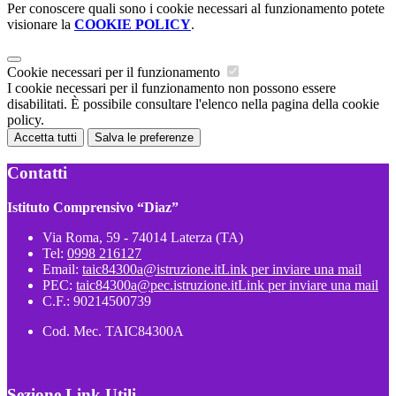
Per conoscere quali sono i cookie necessari al funzionamento potete
visionare la
COOKIE POLICY
.
Cookie necessari per il funzionamento
I cookie necessari per il funzionamento non possono essere
disabilitati. È possibile consultare l'elenco nella pagina della cookie
policy.
Accetta tutti
Salva le preferenze
Contatti
Istituto Comprensivo “Diaz”
Via Roma, 59 - 74014 Laterza (TA)
Tel:
0998 216127
Email:
taic84300a@istruzione.it
Link per inviare una mail
PEC:
taic84300a@pec.istruzione.it
Link per inviare una mail
C.F.: 90214500739
Cod. Mec. TAIC84300A
Sezione Link Utili