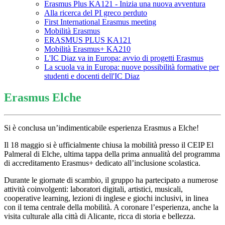
Erasmus Plus KA121 - Inizia una nuova avventura
Alla ricerca del PI greco perduto
First International Erasmus meeting
Mobilità Erasmus
ERASMUS PLUS KA121
Mobilità Erasmus+ KA210
L'IC Diaz va in Europa: avvio di progetti Erasmus
La scuola va in Europa: nuove possibilità formative per
studenti e docenti dell'IC Diaz
Erasmus Elche
Si è conclusa un’indimenticabile esperienza Erasmus a Elche!
Il 18 maggio si è ufficialmente chiusa la mobilità presso il CEIP El
Palmeral di Elche, ultima tappa della prima annualità del programma
di accreditamento Erasmus+ dedicato all’inclusione scolastica.
Durante le giornate di scambio, il gruppo ha partecipato a numerose
attività coinvolgenti: laboratori digitali, artistici, musicali,
cooperative learning, lezioni di inglese e giochi inclusivi, in linea
con il tema centrale della mobilità. A coronare l’esperienza, anche la
visita culturale alla città di Alicante, ricca di storia e bellezza.