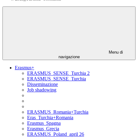
Menu di
navigazione
Erasmus+
ERASMUS_SENSE_Turchia 2
ERASMUS_SENSE_Turchia
Disseminazione
Job shadowing
ERASMUS_Romania+Turchia
Eras_Turchia+Romania
Erasmus_Spagna
Erasmus_Grecia
ERASMUS_Poland_april 26