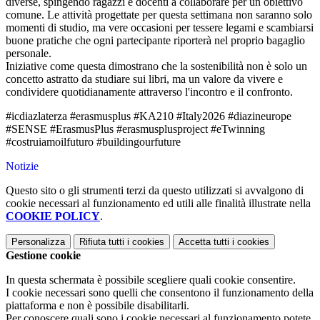
diverse, spingendo ragazzi e docenti a collaborare per un obiettivo
comune. Le attività progettate per questa settimana non saranno solo
momenti di studio, ma vere occasioni per tessere legami e scambiarsi
buone pratiche che ogni partecipante riporterà nel proprio bagaglio
personale.
Iniziative come questa dimostrano che la sostenibilità non è solo un
concetto astratto da studiare sui libri, ma un valore da vivere e
condividere quotidianamente attraverso l'incontro e il confronto.
#icdiazlaterza #erasmusplus #KA210 #Italy2026 #diazineurope
#SENSE #ErasmusPlus #erasmusplusproject #eTwinning
#costruiamoilfuturo #buildingourfuture
Notizie
Questo sito o gli strumenti terzi da questo utilizzati si avvalgono di
cookie necessari al funzionamento ed utili alle finalità illustrate nella
COOKIE POLICY
.
Personalizza
Rifiuta tutti
i cookies
Accetta tutti
i cookies
Gestione cookie
In questa schermata è possibile scegliere quali cookie consentire.
I cookie necessari sono quelli che consentono il funzionamento della
piattaforma e non è possibile disabilitarli.
Per conoscere quali sono i cookie necessari al funzionamento potete