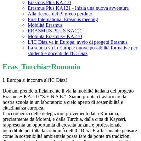
Erasmus Plus KA210
Erasmus Plus KA121 - Inizia una nuova avventura
Alla ricerca del PI greco perduto
First International Erasmus meeting
Mobilità Erasmus
ERASMUS PLUS KA121
Mobilità Erasmus+ KA210
L'IC Diaz va in Europa: avvio di progetti Erasmus
La scuola va in Europa: nuove possibilità formative per
studenti e docenti dell'IC Diaz
Eras_Turchia+Romania
L'Europa si incontra all'IC Diaz!
​Domani prende ufficialmente il via la mobilità italiana del progetto
Erasmus+ KA210 "S.E.N.S.E.". Siamo pronti a trasformare la
nostra scuola in un laboratorio a cielo aperto di sostenibilità e
cittadinanza europea.
L'accoglienza delle delegazioni provenienti dalla Romania,
precisamente da Moreni, e dalla Turchia, dalla città di Kayseri,
rappresenta un'opportunità di crescita umana e professionale
incredibile per tutta la comunità dell'IC Diaz. È affascinante pensare
come la sostenibilità ambientale possa fare da ponte tra tradizioni