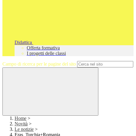
Didattica
Offerta formativa
I progetti delle classi
Campo di ricerca per le pagine del sito
Home
>
Novità
>
Le notizie
>
Eras_Turchia+Romania