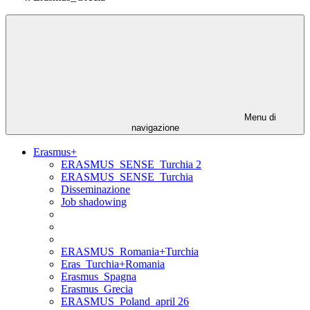
Menu di
navigazione
Erasmus+
ERASMUS_SENSE_Turchia 2
ERASMUS_SENSE_Turchia
Disseminazione
Job shadowing
ERASMUS_Romania+Turchia
Eras_Turchia+Romania
Erasmus_Spagna
Erasmus_Grecia
ERASMUS_Poland_april 26