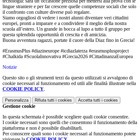
tecnologia: sarà un’occasione preziosa per mettersi alla prova con le
lingue straniere e per far crescere quelle competenze sociali che solo
il confronto con culture diverse può regalare.
​Siamo orgogliosi di vedere i nostri alunni diventare veri cittadini
europei, pronti a imparare e a condividere il meglio della nostra
scuola all’estero. Un grande in bocca al lupo a tutto il gruppo per
questa splendida opportunità di crescita e di amicizia.
​Buona avventura ragazzi, portate il cuore della Diaz fino in Grecia!
​#ErasmusPlus #diazineurope #icdiazlaterza #erasmusplusproject
#Chalkida #ScuolaInnovativa #Grecia2026 #CittadinanzaEuropea
Notizie
Questo sito o gli strumenti terzi da questo utilizzati si avvalgono di
cookie necessari al funzionamento ed utili alle finalità illustrate nella
COOKIE POLICY
.
Personalizza
Rifiuta tutti
i cookies
Accetta tutti
i cookies
Gestione cookie
In questa schermata è possibile scegliere quali cookie consentire.
I cookie necessari sono quelli che consentono il funzionamento della
piattaforma e non è possibile disabilitarli.
Per conoscere quali sono i cookie necessari al funzionamento potete
visionare la
COOKIE POLICY
.