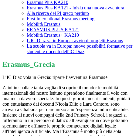
Erasmus Plus KA210
Erasmus Plus KA121 - Inizia una nuova avventura
Alla ricerca del PI greco perduto
First International Erasmus meeting
Mobilità Erasmus
ERASMUS PLUS KA121
Mobilità Erasmus+ KA210
L'IC Diaz va in Europa: avvio di progetti Erasmus
La scuola va in Europa: nuove possibilità formative per
studenti e docenti dell'IC Diaz
Erasmus_Grecia
L’IC Diaz vola in Grecia: riparte l’avventura Erasmus+
​Zaini in spalla e tanta voglia di scoprire il mondo: le mobilità
internazionali del nostro Istituto riprendono finalmente il volo con
una meta davvero speciale. In questi giorni i nostri studenti, guidati
con entusiasmo dai docenti Nicola Zilio e Lara Cantore, sono
arrivati a Chalkida per dare inizio a un’esperienza indimenticabile.
​Insieme ai nuovi compagni della 2nd Primary School, i ragazzi si
tufferanno in un percorso didattico all’avanguardia dove potranno
sperimentare e affinare le proprie competenze digitali legate
all'Intelligenza Artificiale. Ma l’Erasmus è molto più della sola