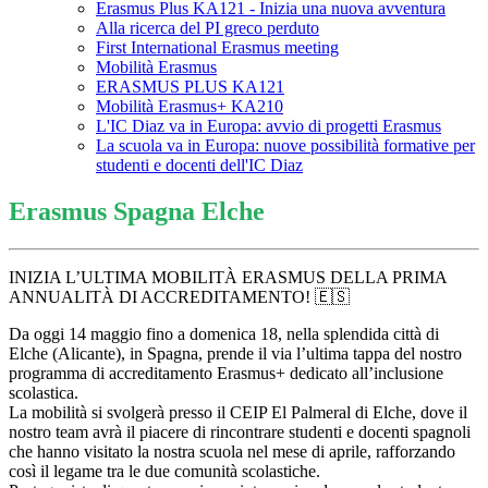
Erasmus Plus KA121 - Inizia una nuova avventura
Alla ricerca del PI greco perduto
First International Erasmus meeting
Mobilità Erasmus
ERASMUS PLUS KA121
Mobilità Erasmus+ KA210
L'IC Diaz va in Europa: avvio di progetti Erasmus
La scuola va in Europa: nuove possibilità formative per
studenti e docenti dell'IC Diaz
Erasmus Spagna Elche
INIZIA L’ULTIMA MOBILITÀ ERASMUS DELLA PRIMA
ANNUALITÀ DI ACCREDITAMENTO! 🇪🇸
Da oggi 14 maggio fino a domenica 18, nella splendida città di
Elche (Alicante), in Spagna, prende il via l’ultima tappa del nostro
programma di accreditamento Erasmus+ dedicato all’inclusione
scolastica.
La mobilità si svolgerà presso il CEIP El Palmeral di Elche, dove il
nostro team avrà il piacere di rincontrare studenti e docenti spagnoli
che hanno visitato la nostra scuola nel mese di aprile, rafforzando
così il legame tra le due comunità scolastiche.