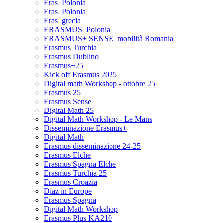
Eras_Polonia
Eras_Polonia
Eras_grecia
ERASMUS_Polonia
ERASMUS+ SENSE_mobilità Romania
Erasmus Turchia
Erasmus Dublino
Erasmus+25
Kick off Erasmus 2025
Digital math Workshop - ottobre 25
Erasmus 25
Erasmus Sense
Digital Math 25
Digital Math Workshop - Le Mans
Disseminazione Erasmus+
Digital Math
Erasmus disseminazione 24-25
Erasmus Elche
Erasmus Spagna Elche
Erasmus Turchia 25
Erasmus Croazia
Diaz in Europe
Erasmus Spagna
Digital Math Workshop
Erasmus Plus KA210