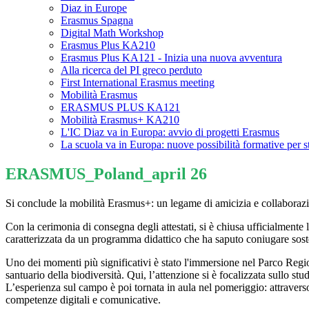
Diaz in Europe
Erasmus Spagna
Digital Math Workshop
Erasmus Plus KA210
Erasmus Plus KA121 - Inizia una nuova avventura
Alla ricerca del PI greco perduto
First International Erasmus meeting
Mobilità Erasmus
ERASMUS PLUS KA121
Mobilità Erasmus+ KA210
L'IC Diaz va in Europa: avvio di progetti Erasmus
La scuola va in Europa: nuove possibilità formative per s
ERASMUS_Poland_april 26
Si conclude la mobilità Erasmus+: un legame di amicizia e collaboraz
​Con la cerimonia di consegna degli attestati, si è chiusa ufficialmente
caratterizzata da un programma didattico che ha saputo coniugare soste
​Uno dei momenti più significativi è stato l'immersione nel Parco Regio
santuario della biodiversità. Qui, l’attenzione si è focalizzata sullo s
​L’esperienza sul campo è poi tornata in aula nel pomeriggio: attraverso
competenze digitali e comunicative.