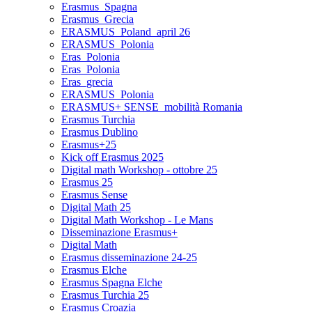
Erasmus_Spagna
Erasmus_Grecia
ERASMUS_Poland_april 26
ERASMUS_Polonia
Eras_Polonia
Eras_Polonia
Eras_grecia
ERASMUS_Polonia
ERASMUS+ SENSE_mobilità Romania
Erasmus Turchia
Erasmus Dublino
Erasmus+25
Kick off Erasmus 2025
Digital math Workshop - ottobre 25
Erasmus 25
Erasmus Sense
Digital Math 25
Digital Math Workshop - Le Mans
Disseminazione Erasmus+
Digital Math
Erasmus disseminazione 24-25
Erasmus Elche
Erasmus Spagna Elche
Erasmus Turchia 25
Erasmus Croazia