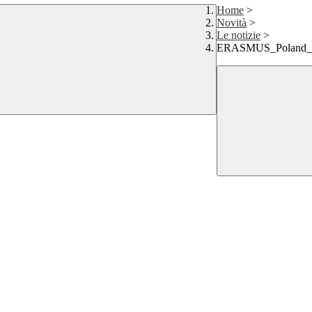
Home
>
Novità
>
Le notizie
>
ERASMUS_Poland_ap