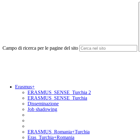
Campo di ricerca per le pagine del sito
Erasmus+
ERASMUS_SENSE_Turchia 2
ERASMUS_SENSE_Turchia
Disseminazione
Job shadowing
ERASMUS_Romania+Turchia
Eras_Turchia+Romania