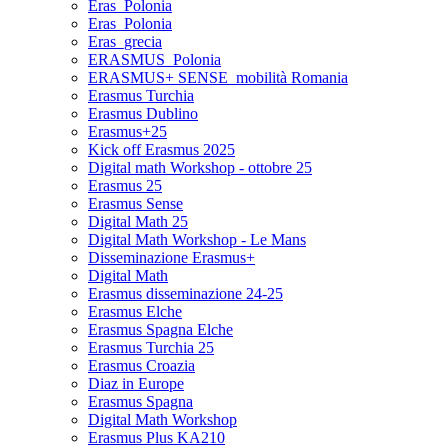
Eras_Polonia
Eras_Polonia
Eras_grecia
ERASMUS_Polonia
ERASMUS+ SENSE_mobilità Romania
Erasmus Turchia
Erasmus Dublino
Erasmus+25
Kick off Erasmus 2025
Digital math Workshop - ottobre 25
Erasmus 25
Erasmus Sense
Digital Math 25
Digital Math Workshop - Le Mans
Disseminazione Erasmus+
Digital Math
Erasmus disseminazione 24-25
Erasmus Elche
Erasmus Spagna Elche
Erasmus Turchia 25
Erasmus Croazia
Diaz in Europe
Erasmus Spagna
Digital Math Workshop
Erasmus Plus KA210