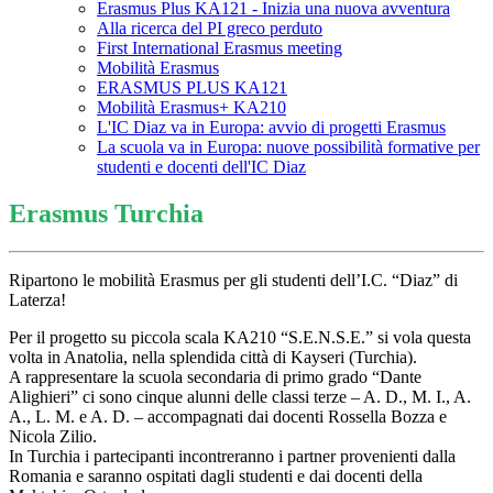
Erasmus Plus KA121 - Inizia una nuova avventura
Alla ricerca del PI greco perduto
First International Erasmus meeting
Mobilità Erasmus
ERASMUS PLUS KA121
Mobilità Erasmus+ KA210
L'IC Diaz va in Europa: avvio di progetti Erasmus
La scuola va in Europa: nuove possibilità formative per
studenti e docenti dell'IC Diaz
Erasmus Turchia
R
ipartono le mobilità Erasmus per gli studenti dell’I.C. “Diaz” di
Laterza!
Per il progetto su piccola scala KA210 “S.E.N.S.E.” si vola questa
volta in Anatolia, nella splendida città di Kayseri (Turchia).
A rappresentare la scuola secondaria di primo grado “Dante
Alighieri” ci sono cinque alunni delle classi terze – A. D., M. I., A.
A., L. M. e A. D. – accompagnati dai docenti Rossella Bozza e
Nicola Zilio.
In Turchia i partecipanti incontreranno i partner provenienti dalla
Romania e saranno ospitati dagli studenti e dai docenti della