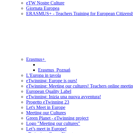
eTW Nostre Culture
Giornata Europea
ERASMUS+ - Teachers Training for European Citizens
Erasmus+
Erasmus_Poznań
L'Europa in tavola
eTwinning: Europe is ours!
eTwinning: Meeting our cultures! Teachers online meeti
European Quality Label
eTwinning: Inizia una nuova avventura!
Progetto eTwinning 23
Let's Meet in Europe
Meeting our Cultures
Green Planet - eTwinning project
Logo "Meeting our cultures"
Let’s meet in Europe!