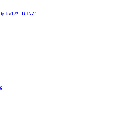
hip Ka122 "D.IAZ"
ng