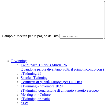
Campo di ricerca per le pagine del sito
Etwinning
TwinSpace_Curious Minds_26
Quando le parole diventano volti: il primo incontro con i
eTwinning 25
Scuola eTwinning
Certificati di qualità Europei per l'IC Diaz
eTwinning - novembre 2024
eTwinning: conclusione di un lungo viaggio europeo
Meeting our Culture
eTwinning primaria
eTW