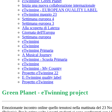
eTwinning: Green Planet
Inizia una nuova collaborazione internazionale
eTwinning - EUROPEAN QUALITY LABEL
eTwinning maggio 23
Settimana europea 4
Settimana europea 3
Alla scoperta di Laterza
Giornata dell'Europa
Settimana europea
eTwinning
eTwinning
eTwinning Primaria
A Musical Journey
eTwinning - Scuola Primaria
eTwinning
eTwinning - My Country
Progetto eTwinning 22
E-Twinning quality label
Progetto eTwinning
Green Planet - eTwinning project
Emozionante incontro online quello tenutosi nella mattinata del 23 No