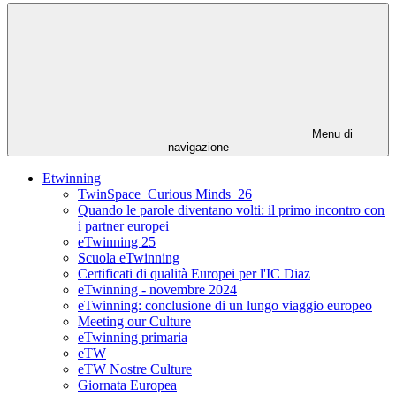
Menu di
navigazione
Etwinning
TwinSpace_Curious Minds_26
Quando le parole diventano volti: il primo incontro con
i partner europei
eTwinning 25
Scuola eTwinning
Certificati di qualità Europei per l'IC Diaz
eTwinning - novembre 2024
eTwinning: conclusione di un lungo viaggio europeo
Meeting our Culture
eTwinning primaria
eTW
eTW Nostre Culture
Giornata Europea