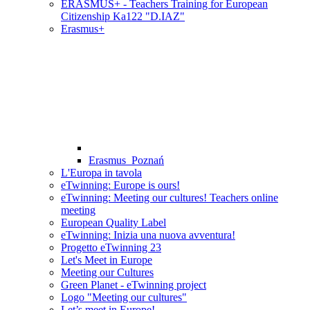
ERASMUS+ - Teachers Training for European
Citizenship Ka122 "D.IAZ"
Erasmus+
Erasmus_Poznań
L'Europa in tavola
eTwinning: Europe is ours!
eTwinning: Meeting our cultures! Teachers online
meeting
European Quality Label
eTwinning: Inizia una nuova avventura!
Progetto eTwinning 23
Let's Meet in Europe
Meeting our Cultures
Green Planet - eTwinning project
Logo "Meeting our cultures"
Let’s meet in Europe!