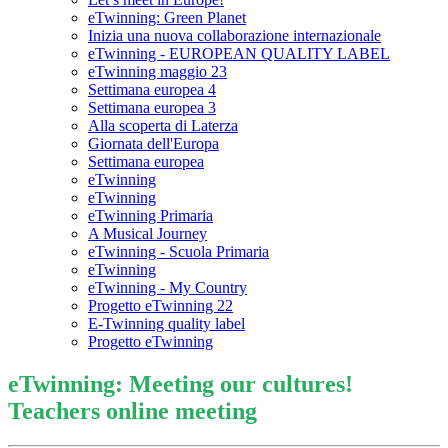
eTwinning: Green Planet
Inizia una nuova collaborazione internazionale
eTwinning - EUROPEAN QUALITY LABEL
eTwinning maggio 23
Settimana europea 4
Settimana europea 3
Alla scoperta di Laterza
Giornata dell'Europa
Settimana europea
eTwinning
eTwinning
eTwinning Primaria
A Musical Journey
eTwinning - Scuola Primaria
eTwinning
eTwinning - My Country
Progetto eTwinning 22
E-Twinning quality label
Progetto eTwinning
eTwinning: Meeting our cultures!
Teachers online meeting