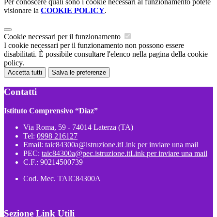
Per conoscere quali sono i cookie necessari al funzionamento potete
visionare la
COOKIE POLICY
.
Cookie necessari per il funzionamento
I cookie necessari per il funzionamento non possono essere
disabilitati. È possibile consultare l'elenco nella pagina della cookie
policy.
Accetta tutti
Salva le preferenze
Contatti
Istituto Comprensivo “Diaz”
Via Roma, 59 - 74014 Laterza (TA)
Tel:
0998 216127
Email:
taic84300a@istruzione.it
Link per inviare una mail
PEC:
taic84300a@pec.istruzione.it
Link per inviare una mail
C.F.: 90214500739
Cod. Mec. TAIC84300A
Sezione Link Utili