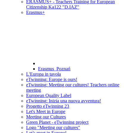
ERASMUS+ - Teachers Training for European
Citizenship Ka122 "D.IAZ"
Erasmus+
Erasmus_Poznań
L'Europa in tavola
eTwinning: Europe is ours!
eTwinning: Meeting our cultures! Teachers online
meeting
European Quality Label
eTwinning: Inizia una nuova avventura!
Progetto eTwinning 23
Let's Meet in Europe
Meeting our Cultures
Green Planet - eTwinning project
Logo "Meeting our cultures"
Let’s meet in Europe!