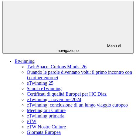
Menu di
navigazione
Etwinning
TwinSpace_Curious Minds_26
Quando le parole diventano volti: il primo incontro con
i partner europei
eTwinning 25
Scuola eTwinning
Certificati di qualità Europei per l'IC Diaz
eTwinning - novembre 2024
eTwinning: conclusione di un lungo viaggio europeo
Meeting our Culture
eTwinning primaria
eTW
eTW Nostre Culture
Giornata Europea