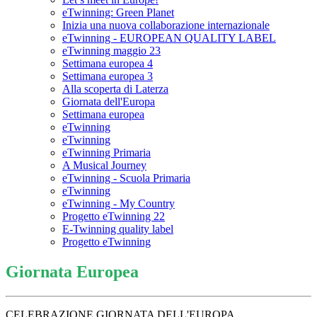
eTwinning: Green Planet
Inizia una nuova collaborazione internazionale
eTwinning - EUROPEAN QUALITY LABEL
eTwinning maggio 23
Settimana europea 4
Settimana europea 3
Alla scoperta di Laterza
Giornata dell'Europa
Settimana europea
eTwinning
eTwinning
eTwinning Primaria
A Musical Journey
eTwinning - Scuola Primaria
eTwinning
eTwinning - My Country
Progetto eTwinning 22
E-Twinning quality label
Progetto eTwinning
Giornata Europea
CELEBRAZIONE GIORNATA DELL'EUROPA