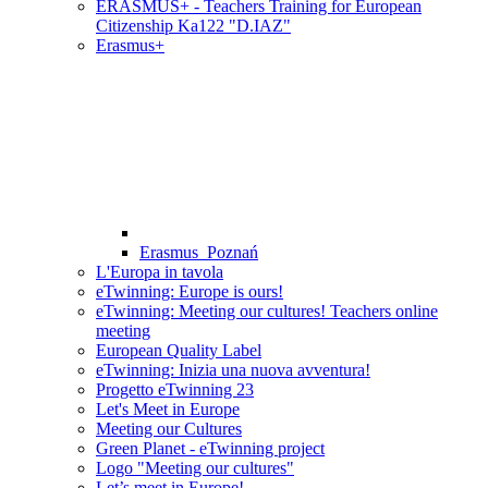
ERASMUS+ - Teachers Training for European
Citizenship Ka122 "D.IAZ"
Erasmus+
Erasmus_Poznań
L'Europa in tavola
eTwinning: Europe is ours!
eTwinning: Meeting our cultures! Teachers online
meeting
European Quality Label
eTwinning: Inizia una nuova avventura!
Progetto eTwinning 23
Let's Meet in Europe
Meeting our Cultures
Green Planet - eTwinning project
Logo "Meeting our cultures"
Let’s meet in Europe!