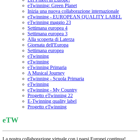
eTwinning: Green Planet
Inizia una nuova collaborazione internazionale
eTwinning - EUROPEAN QUALITY LABEL
eTwinning maggio 23
Settimana europea 4
Settimana europea 3
Alla scoperta di Laterza
Giornata dell'Europa
Settimana europea
eTwinning
eTwinning
eTwinning Primaria
A Musical Journey
eTwinning - Scuola Primaria
eTwinning
eTwinning - My Country
Progetto eTwinning 22
E-Twinning quality label
Progetto eTwinning
eTW
La nostra collaborazione virtuale con i paesi Europei continua!