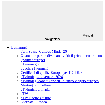
Menu di
navigazione
Etwinning
TwinSpace_Curious Minds_26
Quando le parole diventano volti: il primo incontro con
i partner europei
eTwinning 25
Scuola eTwinning
Certificati di qualità Europei per l'IC Diaz
eTwinning - novembre 2024
eTwinning: conclusione di un lungo viaggio europeo
Meeting our Culture
eTwinning primaria
eTW
eTW Nostre Culture
Giornata Europea