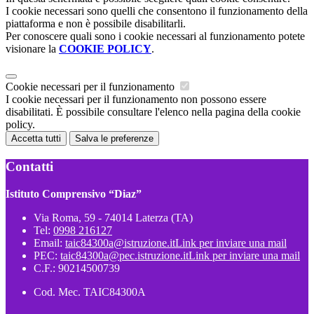
I cookie necessari sono quelli che consentono il funzionamento della
piattaforma e non è possibile disabilitarli.
Per conoscere quali sono i cookie necessari al funzionamento potete
visionare la
COOKIE POLICY
.
Cookie necessari per il funzionamento
I cookie necessari per il funzionamento non possono essere
disabilitati. È possibile consultare l'elenco nella pagina della cookie
policy.
Accetta tutti
Salva le preferenze
Contatti
Istituto Comprensivo “Diaz”
Via Roma, 59 - 74014 Laterza (TA)
Tel:
0998 216127
Email:
taic84300a@istruzione.it
Link per inviare una mail
PEC:
taic84300a@pec.istruzione.it
Link per inviare una mail
C.F.: 90214500739
Cod. Mec. TAIC84300A