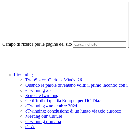
Campo di ricerca per le pagine del sito
Etwinning
TwinSpace_Curious Minds_26
Quando le parole diventano volti: il primo incontro con i
eTwinning 25
Scuola eTwinning
Certificati di qualità Europei per l'IC Diaz
eTwinning - novembre 2024
eTwinning: conclusione di un lungo viaggio europeo
Meeting our Culture
eTwinning primaria
eTW