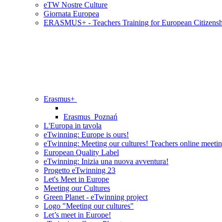
eTW Nostre Culture
Giornata Europea
ERASMUS+ - Teachers Training for European Citizens
Erasmus+
Erasmus_Poznań
L'Europa in tavola
eTwinning: Europe is ours!
eTwinning: Meeting our cultures! Teachers online meeti
European Quality Label
eTwinning: Inizia una nuova avventura!
Progetto eTwinning 23
Let's Meet in Europe
Meeting our Cultures
Green Planet - eTwinning project
Logo "Meeting our cultures"
Let’s meet in Europe!