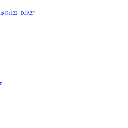
hip Ka122 "D.IAZ"
ng