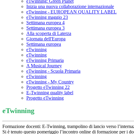
eTwinning: Green Planet
Inizia una nuova collaborazione internazionale
eTwinning - EUROPEAN QUALITY LABEL
eTwinning maggio 23
Settimana europea 4
Settimana europea 3
Alla scoperta di Laterza
Giornata dell'Europa
Settimana europea
eTwinning
eTwinning
eTwinning Primaria
A Musical Journey
eTwinning - Scuola Primaria
eTwinning
eTwinning - My Country
Progetto eTwinning 22
E-Twinning quality label
Progetto eTwinning
eTwinning
Formazione docenti: E-Twinning, trampolino di lancio verso l’internaz
Si è tenuto questo pomeriggio l’incontro online di formazione per i doc