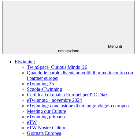
Menu di
navigazione
Etwinning
TwinSpace_Curious Minds_26
Quando le parole diventano volti: il primo incontro con
i partner europei
eTwinning 25
Scuola eTwinning
Certificati di qualità Europei per l'IC Diaz
eTwinning - novembre 2024
eTwinning: conclusione di un lungo viaggio europeo
Meeting our Culture
eTwinning primaria
eTW
eTW Nostre Culture
Giornata Europea