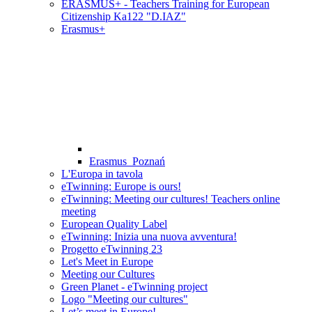
ERASMUS+ - Teachers Training for European
Citizenship Ka122 "D.IAZ"
Erasmus+
Erasmus_Poznań
L'Europa in tavola
eTwinning: Europe is ours!
eTwinning: Meeting our cultures! Teachers online
meeting
European Quality Label
eTwinning: Inizia una nuova avventura!
Progetto eTwinning 23
Let's Meet in Europe
Meeting our Cultures
Green Planet - eTwinning project
Logo "Meeting our cultures"
Let’s meet in Europe!