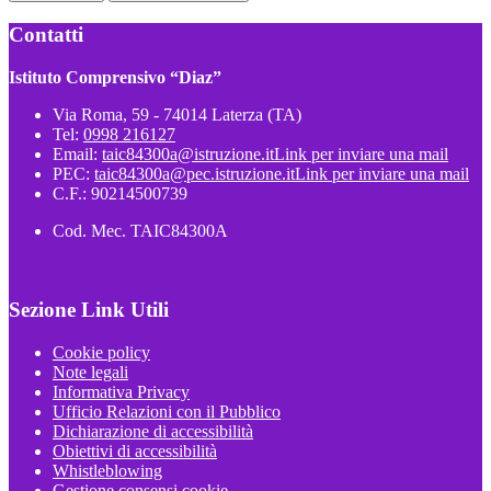
Contatti
Istituto Comprensivo “Diaz”
Via Roma, 59 - 74014 Laterza (TA)
Tel:
0998 216127
Email:
taic84300a@istruzione.it
Link per inviare una mail
PEC:
taic84300a@pec.istruzione.it
Link per inviare una mail
C.F.: 90214500739
Cod. Mec. TAIC84300A
Sezione Link Utili
Cookie policy
Note legali
Informativa Privacy
Ufficio Relazioni con il Pubblico
Dichiarazione di accessibilità
Obiettivi di accessibilità
Whistleblowing
Gestione consensi cookie