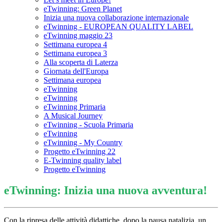
eTwinning: Green Planet
Inizia una nuova collaborazione internazionale
eTwinning - EUROPEAN QUALITY LABEL
eTwinning maggio 23
Settimana europea 4
Settimana europea 3
Alla scoperta di Laterza
Giornata dell'Europa
Settimana europea
eTwinning
eTwinning
eTwinning Primaria
A Musical Journey
eTwinning - Scuola Primaria
eTwinning
eTwinning - My Country
Progetto eTwinning 22
E-Twinning quality label
Progetto eTwinning
eTwinning: Inizia una nuova avventura!
Con la ripresa delle attività didattiche, dopo la pausa natalizia, un