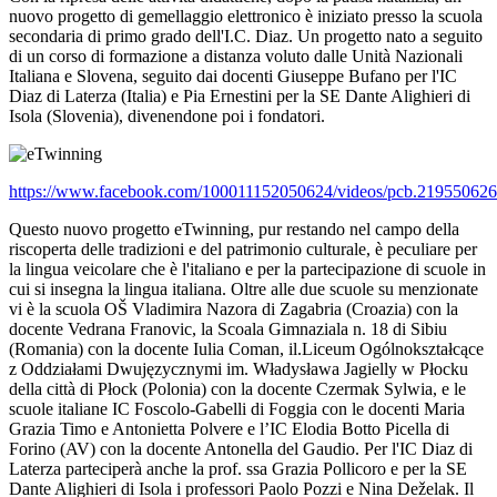
nuovo progetto di gemellaggio elettronico è iniziato presso la scuola
secondaria di primo grado dell'I.C. Diaz. Un progetto nato a seguito
di un corso di formazione a distanza voluto dalle Unità Nazionali
Italiana e Slovena, seguito dai docenti Giuseppe Bufano per l'IC
Diaz di Laterza (Italia) e Pia Ernestini per la SE Dante Alighieri di
Isola (Slovenia), divenendone
poi i fondatori.
https://www.facebook.com/100011152050624/videos/pcb.2195506
Questo nuovo progetto eTwinning, pur restando nel campo della
riscoperta delle tradizioni e del patrimonio culturale, è peculiare per
la lingua veicolare che è l'italiano e per la partecipazione di scuole in
cui si insegna la lingua italiana. Oltre alle due scuole su menzionate
vi è la scuola OŠ Vladimira Nazora di Zagabria (Croazia) con la
docente Vedrana Franovic, la Scoala Gimnaziala n. 18 di Sibiu
(Romania) con la docente Iulia Coman, il.Liceum Ogólnokształcące
z Oddziałami Dwujęzycznymi im. Władysława Jagielly w Płocku
della città di Płock (Polonia) con la docente Czermak Sylwia, e le
scuole italiane IC Foscolo-Gabelli di Foggia con le docenti Maria
Grazia Timo e Antonietta Polvere e l’IC Elodia Botto Picella di
Forino (AV) con la docente Antonella del Gaudio. Per l'IC Diaz di
Laterza parteciperà anche la prof. ssa Grazia Pollicoro e per la SE
Dante Alighieri di Isola i professori Paolo Pozzi e Nina Deželak. Il