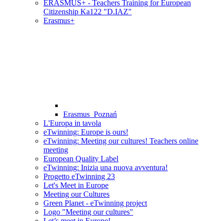
ERASMUS+ - Teachers Training for European
Citizenship Ka122 "D.IAZ"
Erasmus+
Erasmus_Poznań
L'Europa in tavola
eTwinning: Europe is ours!
eTwinning: Meeting our cultures! Teachers online
meeting
European Quality Label
eTwinning: Inizia una nuova avventura!
Progetto eTwinning 23
Let's Meet in Europe
Meeting our Cultures
Green Planet - eTwinning project
Logo "Meeting our cultures"
Let’s meet in Europe!