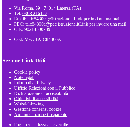
Via Roma, 59 - 74014 Laterza (TA)
Tel:
0998 216127
Email:
taic84300a@istruzione.it
Link per inviare una mail
PEC:
taic84300a@pec.istruzione.it
Link per inviare una mail
C.F.: 90214500739
Cod. Mec. TAIC84300A
Sezione Link Utili
Cookie policy
Note legali
Informativa Privacy
Ufficio Relazioni con il Pubblico
Dichiarazione di accessibilità
Obiettivi di accessibilità
Whistleblowing
Gestione consensi cookie
Amministrazione trasparente
Pagina visualizzata
127
volte