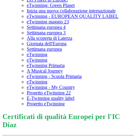
eTwinning: Green Planet
Inizia una nuova collaborazione internazionale
eTwinning - EUROPEAN QUALITY LABEL
eTwinning maggio 23
Settimana europea 4
Settimana europea 3
Alla scoperta di Laterza
Giornata dell'Europa
Settimana europea
eTwinning
eTwinning
eTwinning Primaria
A Musical Journey
eTwinning - Scuola Primaria
eTwinning
eTwinning - My Country
Progetto eTwinning 22
E-Twinning quality label
Progetto eTwinning
Certificati di qualità Europei per l'IC
Diaz