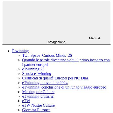
Menu di
navigazione
Etwinning
TwinSpace_Curious Minds_26
Quando le parole diventano volti: il primo incontro con
i partner europei
eTwinning 25
Scuola eTwinning
Certificati di qualità Europei per l'IC Diaz
eTwinning - novembre 2024
eTwinning: conclusione di un lungo viaggio europeo
Meeting our Culture
eTwinning primaria
eTW
eTW Nostre Culture
Giornata Europea